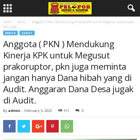
Home
Berita
Anggota ( PKN ) Mendukung Kinerja KPK untuk Megusut prakoruptor,
pkn juga...
BERITA
SOROT
Anggota ( PKN ) Mendukung
Kinerja KPK untuk Megusut
prakoruptor, pkn juga meminta
jangan hanya Dana hibah yang di
Audit. Anggaran Dana Desa jugak
di Audit.
By
admin
-
February 5, 2023
311
0