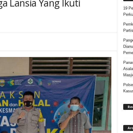
a Lansia Yang Ikuti
19 Pe
Perku
Pemka
Parti
Pange
Dianu
Pemer
Panas
Asala
Masji
Polse
Kasus
Re
Ar