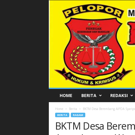
P
HOME
BERITA
REDAKSI
E
L
Home
Berita
BKTM Desa Berembang AIPDA Syaripud
O
BERITA
RAGAM
P
BKTM Desa Beremb
O
R