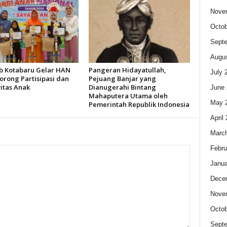
Nove
Octob
Sept
Augus
 Kotabaru Gelar HAN
Pangeran Hidayatullah,
July 
orong Partisipasi dan
Pejuang Banjar yang
itas Anak
Dianugerahi Bintang
June 
Mahaputera Utama oleh
May 
Pemerintah Republik Indonesia
April
Marc
Febru
Janua
Dece
Nove
Octob
Sept