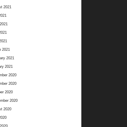
t 2021
2021
2021
2021
 2021
h 2021
ary 2021
ry 2021
mber 2020
mber 2020
er 2020
ember 2020
t 2020
2020
2020