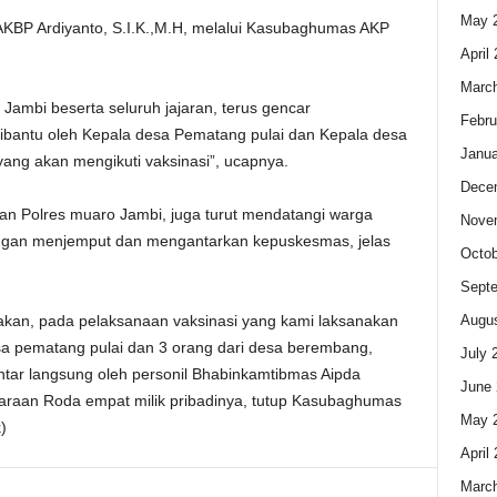
May 
AKBP Ardiyanto, S.I.K.,M.H, melalui Kasubaghumas AKP
April
Marc
 Jambi beserta seluruh jajaran, terus gencar
Febru
ibantu oleh Kepala desa Pematang pulai dan Kepala desa
Janua
ang akan mengikuti vaksinasi”, ucapnya.
Dece
aran Polres muaro Jambi, juga turut mendatangi warga
Nove
dengan menjemput dan mengantarkan kepuskesmas, jelas
Octob
Sept
Augus
atakan, pada pelaksanaan vaksinasi yang kami laksanakan
i desa pematang pulai dan 3 orang dari desa berembang,
July 
antar langsung oleh personil Bhabinkamtibmas Aipda
June 
raan Roda empat milik pribadinya, tutup Kasubaghumas
May 
)
April
Marc