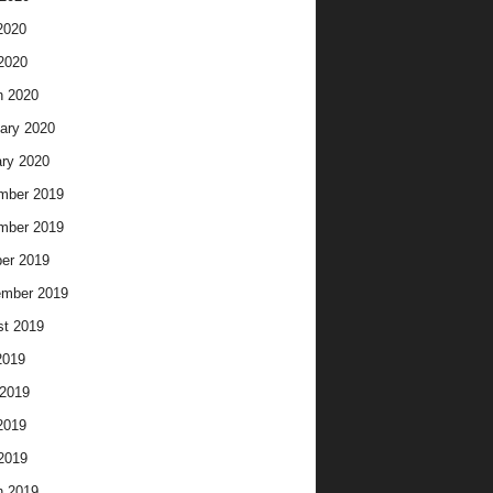
2020
 2020
h 2020
ary 2020
ry 2020
mber 2019
mber 2019
er 2019
ember 2019
t 2019
2019
2019
2019
 2019
h 2019