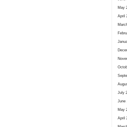
May 
April
Marc
Febru
Janua
Dece
Nove
Octob
Sept
Augus
July 
June 
May 
April
Marc