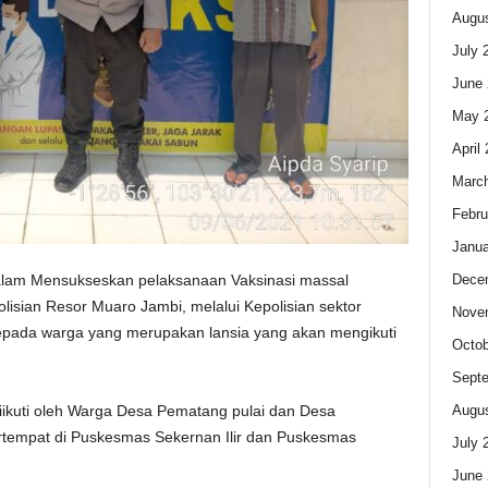
Augus
July 
June 
May 
April
Marc
Febru
Janua
Dece
lam Mensukseskan pelaksanaan Vaksinasi massal
olisian Resor Muaro Jambi, melalui Kepolisian sektor
Nove
pada warga yang merupakan lansia yang akan mengikuti
Octob
Sept
Augus
iikuti oleh Warga Desa Pematang pulai dan Desa
tempat di Puskesmas Sekernan Ilir dan Puskesmas
July 
June 