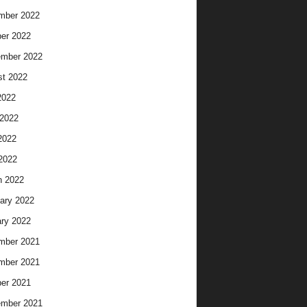
mber 2022
er 2022
ember 2022
t 2022
2022
2022
2022
 2022
h 2022
ary 2022
ry 2022
mber 2021
mber 2021
er 2021
ember 2021