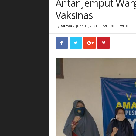
Antar Jemput Warg
Vaksinasi
By
admin
-
June 11, 2021
380
0