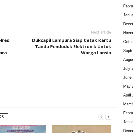
Febru
Janua
Dece
Next article
Nove
lres
Dukcapil Lampura Siap Cetak Kartu
Octob
Tanda Penduduk Elektronik Untuk
Sept
ara
Warga Lansia
Augus
July 
June 
May 
April
Marc
Febru
OR
Janua
Dece