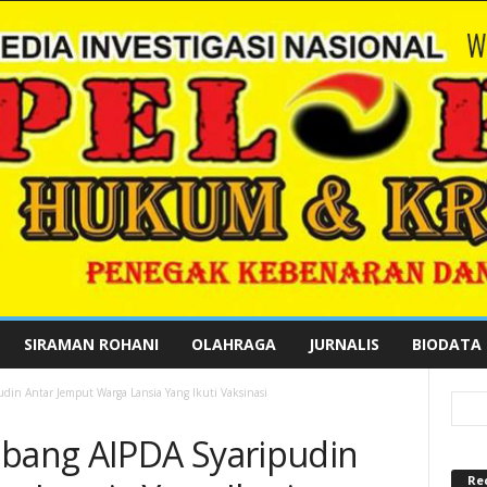
SIRAMAN ROHANI
OLAHRAGA
JURNALIS
BIODATA
in Antar Jemput Warga Lansia Yang Ikuti Vaksinasi
ang AIPDA Syaripudin
Re