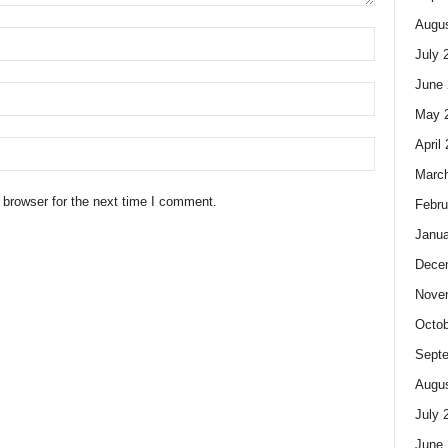
Augus
July 
June 
May 
April
Marc
 browser for the next time I comment.
Febru
Janua
Dece
Nove
Octob
Sept
Augus
July 
June 