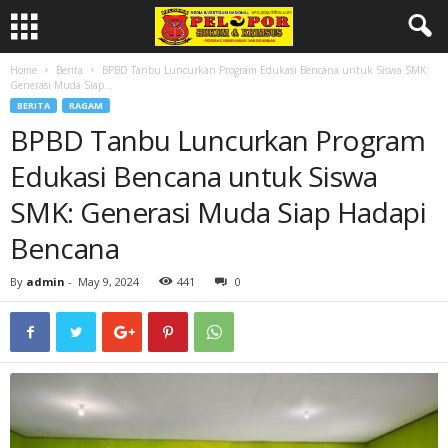
Home
Berita
BPBD Tanbu Luncurkan Program Edukasi Bencana untuk Siswa SMK:
Generasi Muda Siap...
BERITA
RAGAM
BPBD Tanbu Luncurkan Program
Edukasi Bencana untuk Siswa
SMK: Generasi Muda Siap Hadapi
Bencana
By
admin
-
May 9, 2024
441
0