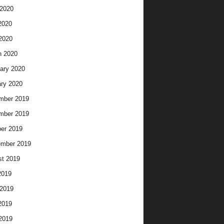
2020
2020
 2020
h 2020
ary 2020
ry 2020
mber 2019
mber 2019
er 2019
ember 2019
t 2019
2019
2019
2019
 2019