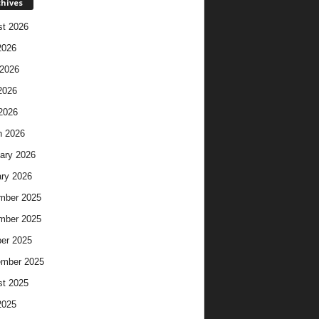
chives
t 2026
2026
2026
2026
 2026
h 2026
ary 2026
ry 2026
mber 2025
mber 2025
er 2025
ember 2025
t 2025
2025