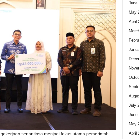
June 
May 
April
Marc
Febru
Janua
Dece
Nove
Octob
Sept
Augus
July 
June 
May 
April
gakerjaan senantiasa menjadi fokus utama pemerintah