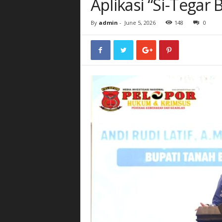
Aplikasi “Si-Tegar
By
admin
-
June 5, 2026
148
0