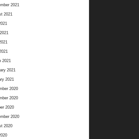
ember 2021
t 2021
2021
2021
2021
 2021
h 2021
ary 2021
ry 2021
mber 2020
mber 2020
er 2020
ember 2020
t 2020
2020