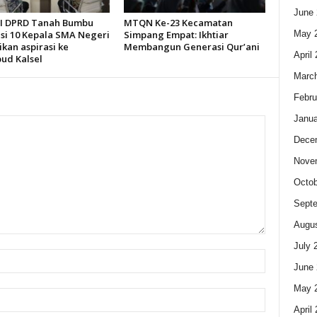
June 
 I DPRD Tanah Bumbu
MTQN Ke-23 Kecamatan
May 
asi 10 Kepala SMA Negeri
Simpang Empat: Ikhtiar
kan aspirasi ke
Membangun Generasi Qur’ani
April
bud Kalsel
Marc
Febru
Janua
Dece
Nove
Octob
Sept
Augus
July 
June 
May 
April