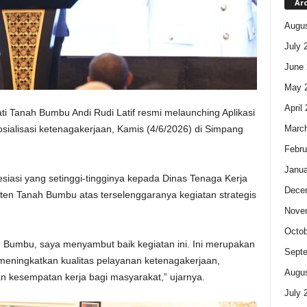
Ar
Augus
July 
June 
May 
April
ti Tanah Bumbu Andi Rudi Latif resmi melaunching Aplikasi
Marc
sialisasi ketenagakerjaan, Kamis (4/6/2026) di Simpang
Febru
Janua
siasi yang setinggi-tingginya kepada Dinas Tenaga Kerja
Dece
ten Tanah Bumbu atas terselenggaranya kegiatan strategis
Nove
Octob
Bumbu, saya menyambut baik kegiatan ini. Ini merupakan
Sept
meningkatkan kualitas pelayanan ketenagakerjaan,
Augus
n kesempatan kerja bagi masyarakat,” ujarnya.
July 