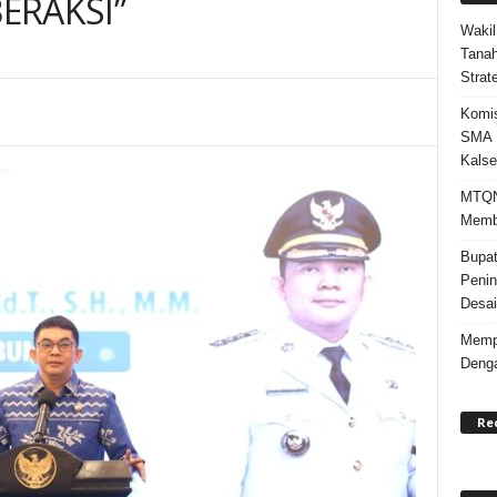
 BERAKSI”
Wakil
Tanah
Strat
Komis
SMA N
Kalse
MTQN 
Memba
Bupat
Penin
Desai
Mempe
Denga
Re