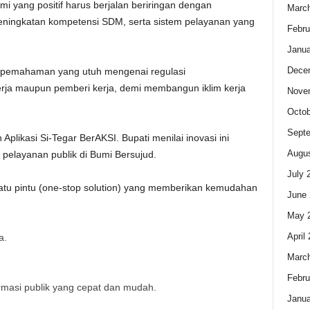
 yang positif harus berjalan beriringan dengan
Marc
peningkatan kompetensi SDM, serta sistem pelayanan yang
Febru
Janua
Dece
ipta pemahaman yang utuh mengenai regulasi
erja maupun pemberi kerja, demi membangun iklim kerja
Nove
Octob
Sept
plikasi Si-Tegar BerAKSI. Bupati menilai inovasi ini
Augus
 pelayanan publik di Bumi Bersujud.
July 
i satu pintu (one-stop solution) yang memberikan kemudahan
June 
May 
April
a.
Marc
Febru
ormasi publik yang cepat dan mudah.
Janua