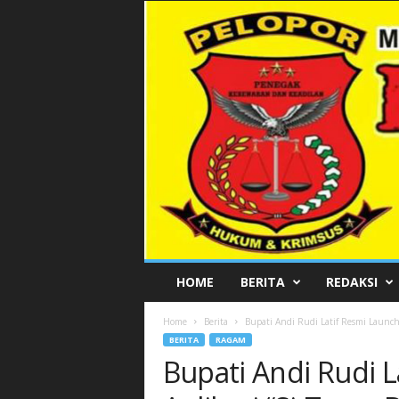
P
HOME
BERITA
REDAKSI
E
L
Home
Berita
Bupati Andi Rudi Latif Resmi Launchi
O
BERITA
RAGAM
P
Bupati Andi Rudi 
O
R