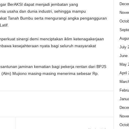
Dece
egar BerAKSI dapat menjadi jembatan yang
ia usaha dan dunia industri, sehingga mampu
Nove
rakat Tanah Bumbu serta mengurangi angka pengangguran
Octob
atif.
Sept
Augus
perkuat sinergi demi menciptakan iklim ketenagakerjaan
mbawa kesejahteraan nyata bagi seluruh masyarakat
July 
June 
May 
santunan jaminan kematian bagi pekerja rentan dari BPJS
April
n (Alm) Mujiono masing-masing menerima sebesar Rp.
Marc
Febru
Janua
Dece
Nove
Octob