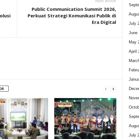
Next article
Sept
Public Communication Summit 2026,
Augus
olusi
Perkuat Strategi Komunikasi Publik di
Era Digital
July 
June 
May 
April
Marc
Febru
Janua
Dece
OR
Nove
Octob
Sept
Augus
July 