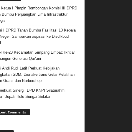
 Ketua I Pimpin Rombongan Komisi III DPRD
 Bumbu Perjuangkan Lima Infrastruktur
egis
i I DPRD Tanah Bumbu Fasilitasi 10 Kepala
egeri Sampaikan aspirasi ke Disdikbud
l
Ke-23 Kecamatan Simpang Empat: Ikhtiar
ngun Generasi Qur’ani
i Andi Rudi Latif Perkuat Kebijakan
gkatan SDM, Disnakertrans Gelar Pelatihan
n Grafis dan Barbershop
rkuat Sinergi, DPD KNPI Silaturahmi
n Bupati Hulu Sungai Selatan
cent Comments