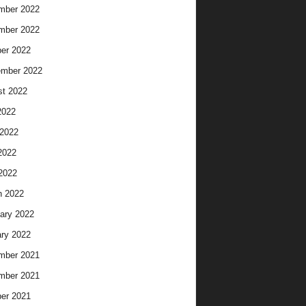
mber 2022
mber 2022
er 2022
ember 2022
t 2022
2022
2022
2022
 2022
h 2022
ary 2022
ry 2022
mber 2021
mber 2021
er 2021