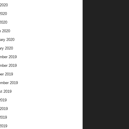
2020
2020
 2020
h 2020
ary 2020
ry 2020
mber 2019
mber 2019
er 2019
ember 2019
t 2019
2019
2019
2019
 2019