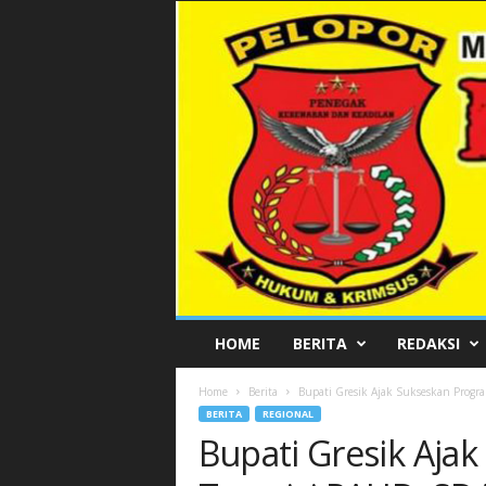
P
HOME
BERITA
REDAKSI
E
L
Home
Berita
Bupati Gresik Ajak Sukseskan Progr
O
BERITA
REGIONAL
P
Bupati Gresik Aja
O
R