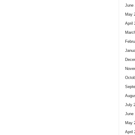
June 
May 
April
Marc
Febru
Janua
Dece
Nove
Octob
Sept
Augus
July 
June 
May 
April