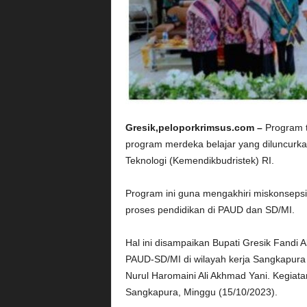
Gresik,peloporkrimsus.com –
Program 
program merdeka belajar yang diluncurk
Teknologi (Kemendikbudristek) RI.
Program ini guna mengakhiri miskonsepsi d
proses pendidikan di PAUD dan SD/MI.
Hal ini disampaikan Bupati Gresik Fandi
PAUD-SD/MI di wilayah kerja Sangkapur
Nurul Haromaini Ali Akhmad Yani. Kegiata
Sangkapura, Minggu (15/10/2023).