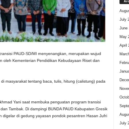
Ar
Augus
July 
June 
May 
April
transisi PAUD-SD/MI menyenangkan, merupakan wujud
Marc
an oleh Kementerian Pendidikan Kebudayaan Riset dan
Febru
Janua
Dece
i masyarakat tentang baca, tulis, hitung (calistung) pada
Nove
Octob
 Akhmad Yani saat membuka penguatan program transisi
Sept
a dan Tambak. Di dampingi BUNDA PAUD Kabupaten Gresik
Augus
n digelar di gedung yayasan pondok pesantren Hasan Jufri
July 