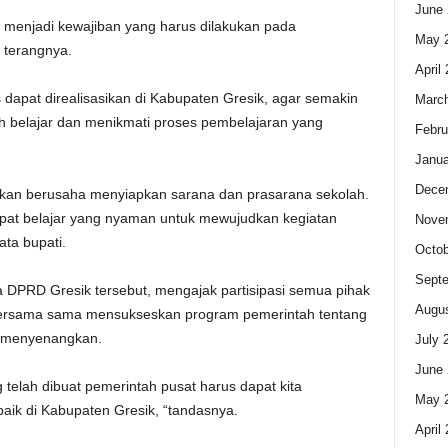
June 
agi menjadi kewajiban yang harus dilakukan pada
May 
 terangnya.
April
 dapat direalisasikan di Kabupaten Gresik, agar semakin
Marc
 belajar dan menikmati proses pembelajaran yang
Febru
Janua
Dece
dikan berusaha menyiapkan sarana dan prasarana sekolah.
pat belajar yang nyaman untuk mewujudkan kegiatan
Nove
ta bupati.
Octob
Sept
 DPRD Gresik tersebut, mengajak partisipasi semua pihak
Augus
 bersama sama mensukseskan program pemerintah tentang
g menyenangkan.
July 
June 
telah dibuat pemerintah pusat harus dapat kita
May 
aik di Kabupaten Gresik, “tandasnya.
April