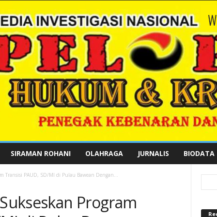
SIRAMAN ROHANI
OLAHRAGA
JURNALIS
BIODATA
am Transisi PAUD, SD/MI di Pulau Bawean Dengan...
k Sukseskan Program
Re