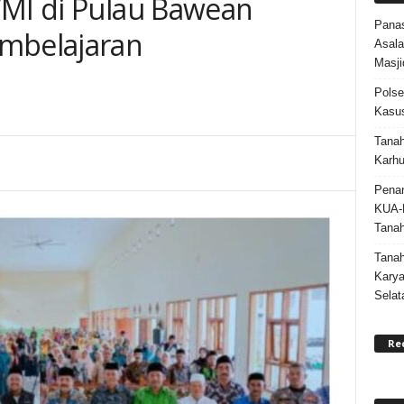
/MI di Pulau Bawean
Panas
embelajaran
Asala
Masji
Polse
Kasus
0
Tanah
Karhu
Penan
KUA-
Tana
Tana
Karya
Selat
Re