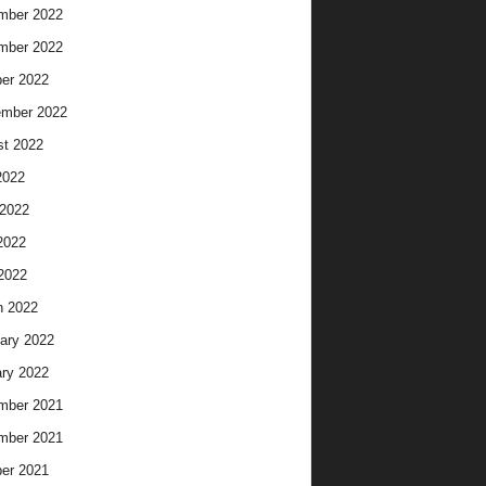
mber 2022
mber 2022
er 2022
ember 2022
t 2022
2022
2022
2022
 2022
h 2022
ary 2022
ry 2022
mber 2021
mber 2021
er 2021