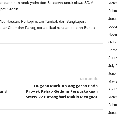
kan santunan anak yatim dan Beasiswa untuk siswa SD/MI
Marc
ati Gresik.
Febru
Janua
 Abu Hassan, Forkopimcam Tambak dan Sangkapura,
Dece
sar Chamdan Faruq, serta diikuti ratusan peserta Bunda
Nove
Octob
Sept
Augus
July 
June 
Next article
May 
Dugaan Mark-up Anggaran Pada
April
ur di
Proyek Rehab Gedung Perpustakaan
SMPN 22 Batanghari Makin Menguat
Marc
Febru
Janua