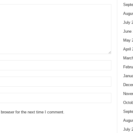
Sept
Augus
July 
June 
May 
April
Marc
Febru
Janua
Dece
Nove
Octob
Sept
 browser for the next time I comment.
Augus
July 