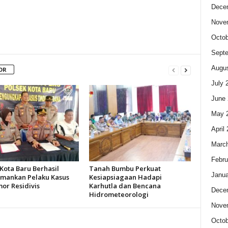
Dece
Nove
Octob
Sept
Augus
OR
July 
June 
May 
April
Marc
Febru
Kota Baru Berhasil
Tanah Bumbu Perkuat
Janua
ankan Pelaku Kasus
Kesiapsiagaan Hadapi
or Residivis
Karhutla dan Bencana
Dece
Hidrometeorologi
Nove
Octob