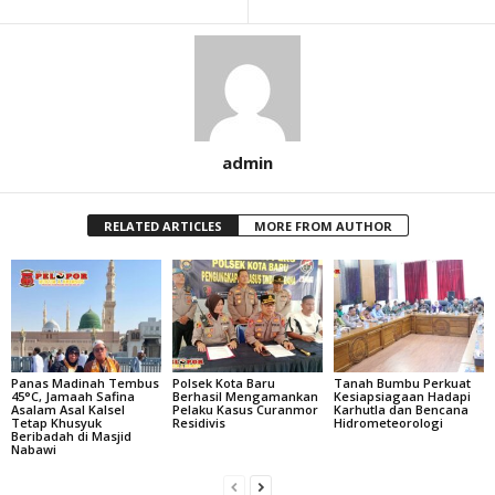
admin
RELATED ARTICLES
MORE FROM AUTHOR
Panas Madinah Tembus
Polsek Kota Baru
Tanah Bumbu Perkuat
45°C, Jamaah Safina
Berhasil Mengamankan
Kesiapsiagaan Hadapi
Asalam Asal Kalsel
Pelaku Kasus Curanmor
Karhutla dan Bencana
Tetap Khusyuk
Residivis
Hidrometeorologi
Beribadah di Masjid
Nabawi