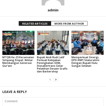
admin
RELATED ARTICLES
MORE FROM AUTHOR
MTQN Ke-23 Kecamatan
Bupati Andi Rudi Latif
Memperkuat Sinergi,
Simpang Empat: Ikhtiar
Perkuat Kebijakan
DPD KNPI Silaturahmi
Membangun Generasi
Peningkatan SDM,
Dengan Bupati Hulu
Qur’ani
Disnakertrans Gelar
Sungai Selatan
Pelatihan Desain Grafis
dan Barbershop
LEAVE A REPLY