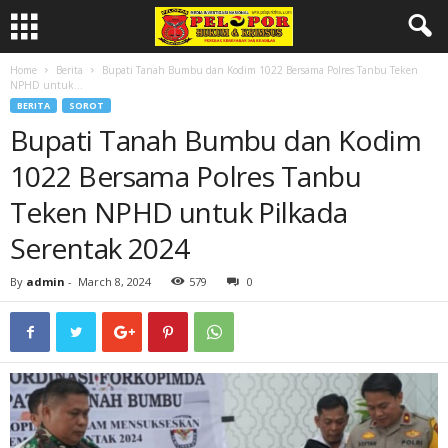
Home
Berita
Bupati Tanah Bumbu dan Kodim 1022 Bersama Polres Tanbu Teken
NPHD untuk...
BERITA
SOROT
Bupati Tanah Bumbu dan Kodim
1022 Bersama Polres Tanbu
Teken NPHD untuk Pilkada
Serentak 2024
By
admin
-
March 8, 2024
579
0