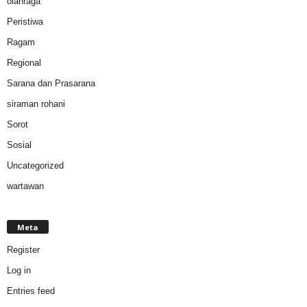
olahraga
Peristiwa
Ragam
Regional
Sarana dan Prasarana
siraman rohani
Sorot
Sosial
Uncategorized
wartawan
Meta
Register
Log in
Entries feed