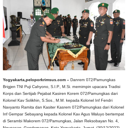
Yogyakarta,peloporkrimsus.com –
Danrem 072/Pamungkas
Brigjen TNI Puji Cahyono, S.I.P., M.Si. memimpin upacara Tradisi
Korps dan Sertijab Pejabat Kasiren Korem 072/Pamungkas dari
Kolonel Kav Solikhin, S.Sos., M.M. kepada Kolonel Inf Fendri
Navyanto Ramita dan Kasiter Kasrem 072/Pamungkas dari Kolonel
Inf Gempar Sebayang kepada Kolonel Kav Agus Waluyo bertempat
di Serambi Makorem 072/Pamungkas, Jalan Reksobayan No. 4,
Ngupasan, Gondomanan, Kota Yogyakarta. Jumat, (30/12/2022).