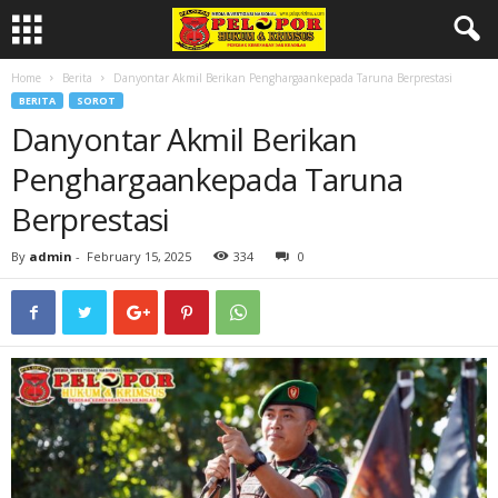
Home
Berita
Danyontar Akmil Berikan Penghargaankepada Taruna Berprestasi
BERITA
SOROT
Danyontar Akmil Berikan
Penghargaankepada Taruna
Berprestasi
By
admin
-
February 15, 2025
334
0