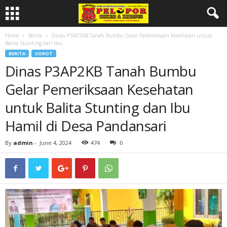
Home
Berita
Dinas P3AP2KB Tanah Bumbu Gelar Pemeriksaan Kesehatan untuk
Balita Stunting dan Ibu...
BERITA
SOROT
Dinas P3AP2KB Tanah Bumbu
Gelar Pemeriksaan Kesehatan
untuk Balita Stunting dan Ibu
Hamil di Desa Pandansari
By
admin
-
June 4, 2024
474
0