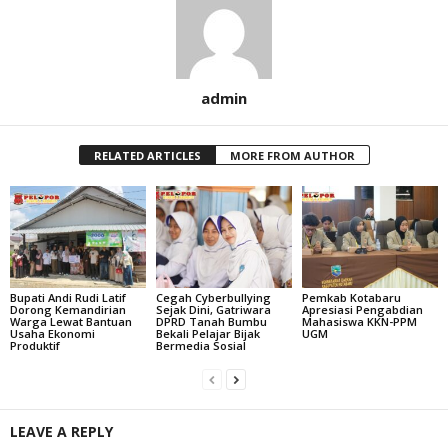
admin
RELATED ARTICLES
MORE FROM AUTHOR
Bupati Andi Rudi Latif
Cegah Cyberbullying
Pemkab Kotabaru
Dorong Kemandirian
Sejak Dini, Gatriwara
Apresiasi Pengabdian
Warga Lewat Bantuan
DPRD Tanah Bumbu
Mahasiswa KKN-PPM
Usaha Ekonomi
Bekali Pelajar Bijak
UGM
Produktif
Bermedia Sosial
LEAVE A REPLY