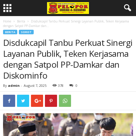
Home
Berita
Disdukcapil Tanbu Perkuat Sinergi Layanan Publik, Teken Kerjasama
dengan Satpol PP-Damkar dan...
BERITA
SOROT
Disdukcapil Tanbu Perkuat Sinergi
Layanan Publik, Teken Kerjasama
dengan Satpol PP-Damkar dan
Diskominfo
By
admin
-
August 7, 2025
378
0