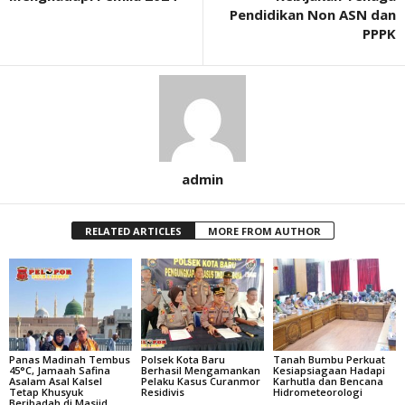
Pendidikan Non ASN dan
PPPK
admin
RELATED ARTICLES
MORE FROM AUTHOR
Panas Madinah Tembus
Polsek Kota Baru
Tanah Bumbu Perkuat
45°C, Jamaah Safina
Berhasil Mengamankan
Kesiapsiagaan Hadapi
Asalam Asal Kalsel
Pelaku Kasus Curanmor
Karhutla dan Bencana
Tetap Khusyuk
Residivis
Hidrometeorologi
Beribadah di Masjid