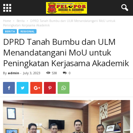
Home
Berita
DPRD Tanah Bumbu dan ULM Menandatangani MoU untuk
Peningkatan Kerjasama Akademik
BERITA
REGIONAL
DPRD Tanah Bumbu dan ULM
Menandatangani MoU untuk
Peningkatan Kerjasama Akademik
By
admin
-
July 3, 2023
538
0