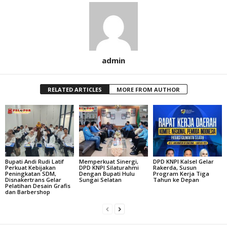
admin
RELATED ARTICLES
MORE FROM AUTHOR
Bupati Andi Rudi Latif
Memperkuat Sinergi,
DPD KNPI Kalsel Gelar
Perkuat Kebijakan
DPD KNPI Silaturahmi
Rakerda, Susun
Peningkatan SDM,
Dengan Bupati Hulu
Program Kerja Tiga
Disnakertrans Gelar
Sungai Selatan
Tahun ke Depan
Pelatihan Desain Grafis
dan Barbershop