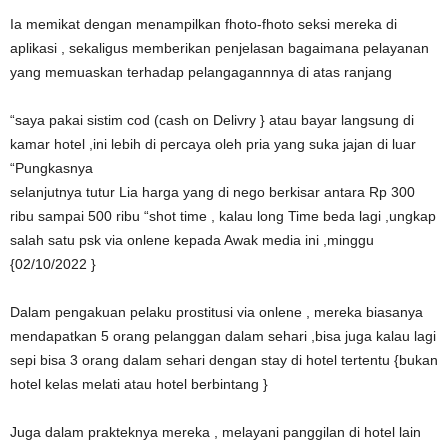
Ia memikat dengan menampilkan fhoto-fhoto seksi mereka di
aplikasi , sekaligus memberikan penjelasan bagaimana pelayanan
yang memuaskan terhadap pelangagannnya di atas ranjang
“saya pakai sistim cod (cash on Delivry } atau bayar langsung di
kamar hotel ,ini lebih di percaya oleh pria yang suka jajan di luar
“Pungkasnya
selanjutnya tutur Lia harga yang di nego berkisar antara Rp 300
ribu sampai 500 ribu “shot time , kalau long Time beda lagi ,ungkap
salah satu psk via onlene kepada Awak media ini ,minggu
{02/10/2022 }
Dalam pengakuan pelaku prostitusi via onlene , mereka biasanya
mendapatkan 5 orang pelanggan dalam sehari ,bisa juga kalau lagi
sepi bisa 3 orang dalam sehari dengan stay di hotel tertentu {bukan
hotel kelas melati atau hotel berbintang }
Juga dalam prakteknya mereka , melayani panggilan di hotel lain