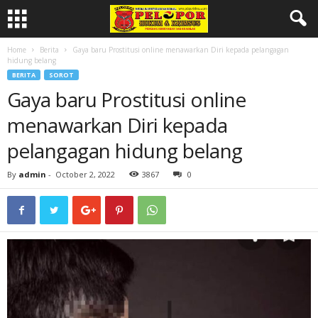
Home
Berita
Gaya baru Prostitusi online menawarkan Diri kepada pelangagan
hidung belang
BERITA
SOROT
Gaya baru Prostitusi online
menawarkan Diri kepada
pelangagan hidung belang
By
admin
-
October 2, 2022
3867
0