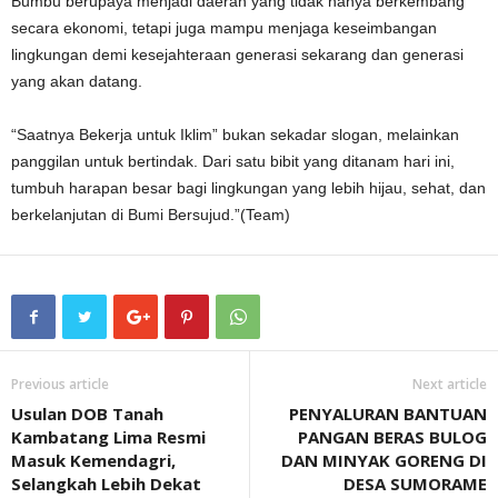
Bumbu berupaya menjadi daerah yang tidak hanya berkembang
secara ekonomi, tetapi juga mampu menjaga keseimbangan
lingkungan demi kesejahteraan generasi sekarang dan generasi
yang akan datang.
“Saatnya Bekerja untuk Iklim” bukan sekadar slogan, melainkan
panggilan untuk bertindak. Dari satu bibit yang ditanam hari ini,
tumbuh harapan besar bagi lingkungan yang lebih hijau, sehat, dan
berkelanjutan di Bumi Bersujud.”(Team)
Previous article
Next article
Usulan DOB Tanah
PENYALURAN BANTUAN
Kambatang Lima Resmi
PANGAN BERAS BULOG
Masuk Kemendagri,
DAN MINYAK GORENG DI
Selangkah Lebih Dekat
DESA SUMORAME