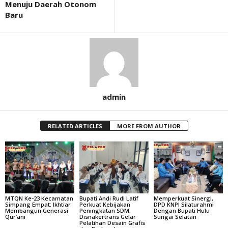
Menuju Daerah Otonom
Baru
admin
RELATED ARTICLES
MORE FROM AUTHOR
MTQN Ke-23 Kecamatan
Bupati Andi Rudi Latif
Memperkuat Sinergi,
Simpang Empat: Ikhtiar
Perkuat Kebijakan
DPD KNPI Silaturahmi
Membangun Generasi
Peningkatan SDM,
Dengan Bupati Hulu
Qur’ani
Disnakertrans Gelar
Sungai Selatan
Pelatihan Desain Grafis