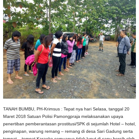
TANAH BUMBU, PH-Krimsus : Tepat nya hari Selasa, tanggal 20
Maret 2018 Satuan Polisi Pamongpraja melaksanakan upaya
penertiban pemberantasan prostitusi/SPK di sejumlah Hotel – hotel,
penginapan, warung remang – remang di desa Sari Gadung serta
tempat – tempat Karaoke semuanya tidak luput di sapu bersih oleh