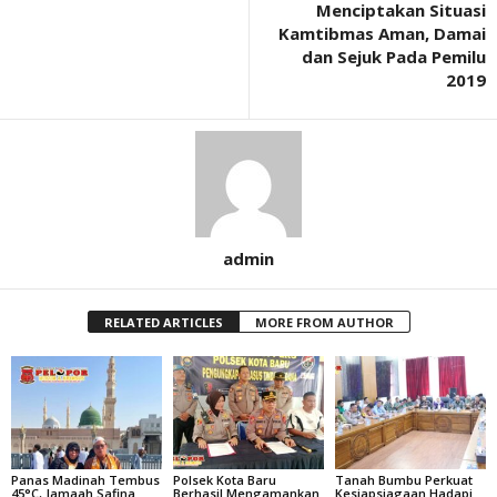
Menciptakan Situasi
Kamtibmas Aman, Damai
dan Sejuk Pada Pemilu
2019
admin
RELATED ARTICLES
MORE FROM AUTHOR
Panas Madinah Tembus
Polsek Kota Baru
Tanah Bumbu Perkuat
45°C, Jamaah Safina
Berhasil Mengamankan
Kesiapsiagaan Hadapi