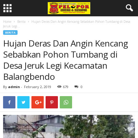
Home
Berita
Hujan Deras Dan Angin Kencang Sebabkan Pohon Tumbang di Desa
Jeruk Legi...
BERITA
Hujan Deras Dan Angin Kencang
Sebabkan Pohon Tumbang di
Desa Jeruk Legi Kecamatan
Balangbendo
By
admin
-
February 2, 2019
679
0