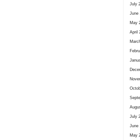
July 
June 
May 
April
Marc
Febru
Janua
Dece
Nove
Octob
Sept
Augus
July 
June 
May 