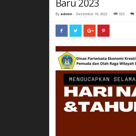
Baru 2023
By
admin
-
December 10, 2022
325