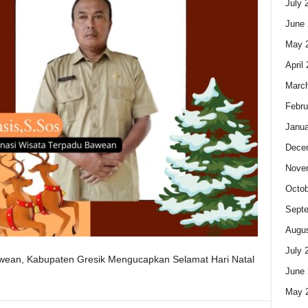
July 
June 
May 
April
Marc
Febru
Janua
Dece
Nove
Octob
Sept
Augus
July 
wean, Kabupaten Gresik Mengucapkan Selamat Hari Natal
June 
May 