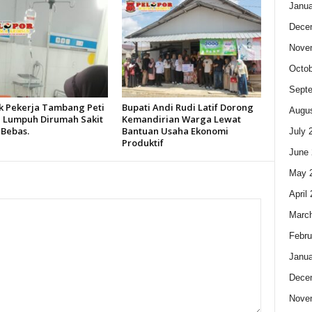
Janua
Dece
Nove
Octob
Sept
k Pekerja Tambang Peti
Bupati Andi Rudi Latif Dorong
Augus
 Lumpuh Dirumah Sakit
Kemandirian Warga Lewat
 Bebas.
Bantuan Usaha Ekonomi
July 
Produktif
June 
May 
April
Marc
Febru
Janua
Dece
Nove