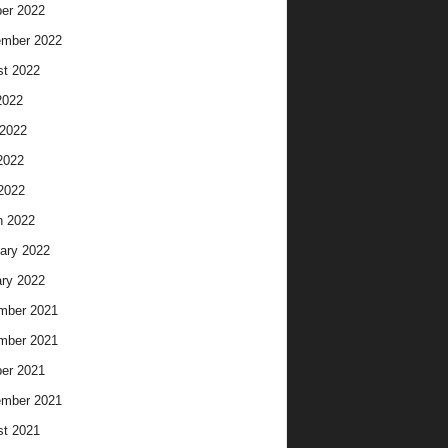
er 2022
ember 2022
t 2022
2022
2022
2022
 2022
h 2022
ary 2022
ry 2022
mber 2021
mber 2021
er 2021
ember 2021
t 2021