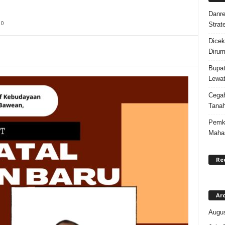
Danre
0
Strat
Dicek
Dirum
Bupat
Lewat
Cegah
Tanah
Pemka
Maha
Re
Ar
Augus