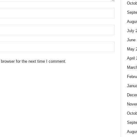
Octob
Sept
Augus
July 
June 
May 
April
 browser for the next time I comment.
Marc
Febru
Janua
Dece
Nove
Octob
Sept
Augus