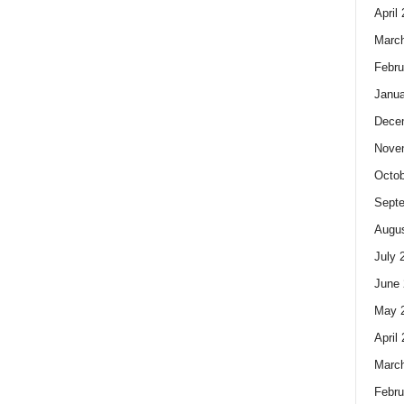
April
Marc
Febru
Janua
Dece
Nove
Octob
Sept
Augus
July 
June 
May 
April
Marc
Febru