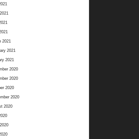
2021
2021
2021
 2021
h 2021
ary 2021
ry 2021
mber 2020
mber 2020
er 2020
ember 2020
t 2020
2020
2020
2020