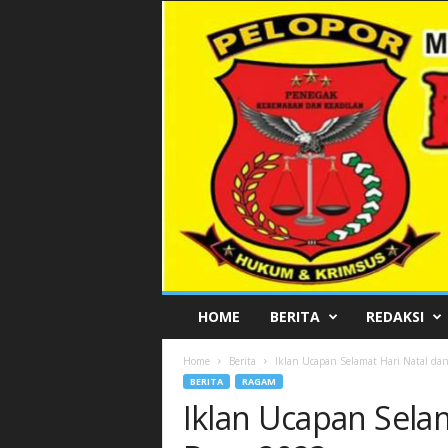
P
HOME
BERITA
REDAKSI
E
L
Home
Berita
Iklan Ucapan Selamat Hari Natal da
O
BERITA
RAGAM
P
Iklan Ucapan Sela
O
R