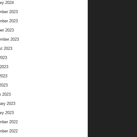
ry 2024
mber 2023
mber 2023
er 2023
ember 2023
t 2023
2023
2023
2023
 2023
h 2023
ary 2023
ry 2023
mber 2022
mber 2022