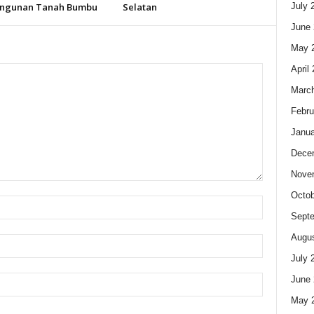
July 
ngunan Tanah Bumbu
Selatan
June 
May 
April
Marc
Febru
Janua
Dece
Nove
Octob
Sept
Augus
July 
June 
May 