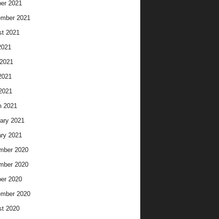
er 2021
ember 2021
t 2021
2021
2021
2021
 2021
h 2021
ary 2021
ry 2021
mber 2020
mber 2020
er 2020
ember 2020
t 2020