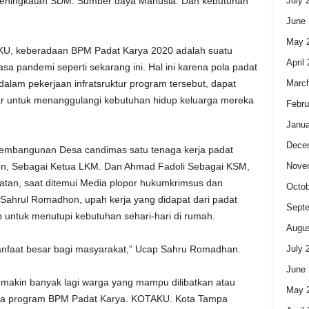
July 
peningkatan SDM. Sumber daya Manusia. Dan kebutuhan
June 
May 
AKU, keberadaan BPM Padat Karya 2020 adalah suatu
April
asa pandemi seperti sekarang ini. Hal ini karena pola padat
Marc
dalam pekerjaan infratsruktur program tersebut, dapat
r untuk menanggulangi kebutuhan hidup keluarga mereka
Febru
Janua
Dece
 Pembangunan Desa candimas satu tenaga kerja padat
Nove
, Sebagai Ketua LKM. Dan Ahmad Fadoli Sebagai KSM,
tan, saat ditemui Media plopor hukumkrimsus dan
Octob
 Sahrul Romadhon, upah kerja yang didapat dari padat
Sept
untuk menutupi kebutuhan sehari-hari di rumah.
Augus
July 
anfaat besar bagi masyarakat,” Ucap Sahru Romadhan.
June 
emakin banyak lagi warga yang mampu dilibatkan atau
May 
snya program BPM Padat Karya. KOTAKU. Kota Tampa