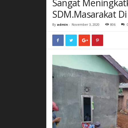
Sangat Meningkat
SDM.Masarakat Di
By
admin
-
November 3, 2020
806