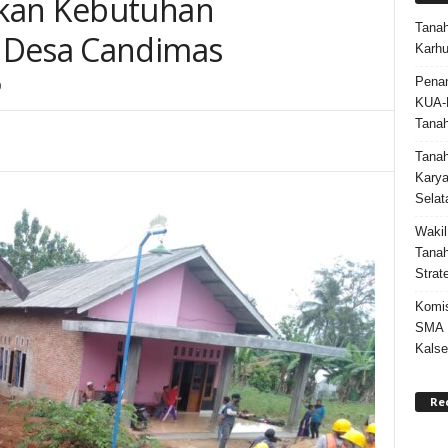
kan Kebutuhan
Tanah
 Desa Candimas
Karhu
Penan
0
KUA-
Tana
Tana
Karya
Selat
Wakil
Tanah
Strat
Komis
SMA N
Kalse
Re