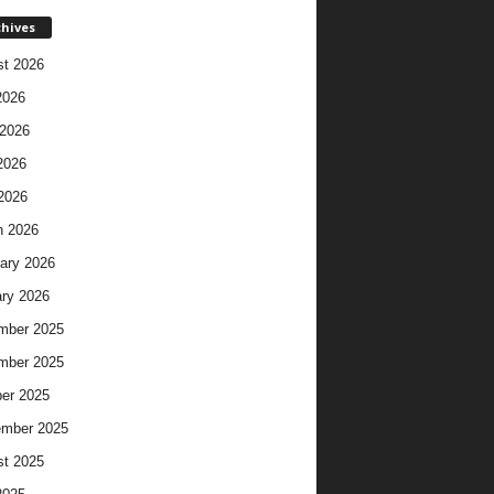
chives
t 2026
2026
2026
2026
 2026
h 2026
ary 2026
ry 2026
mber 2025
mber 2025
er 2025
ember 2025
t 2025