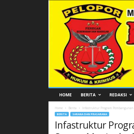
P
HOME
BERITA
REDAKSI
E
L
Home
Berita
Infastruktur Program Pembangunan
O
BERITA
SARANA DAN PRASARANA
P
Infastruktur Pro
O
R