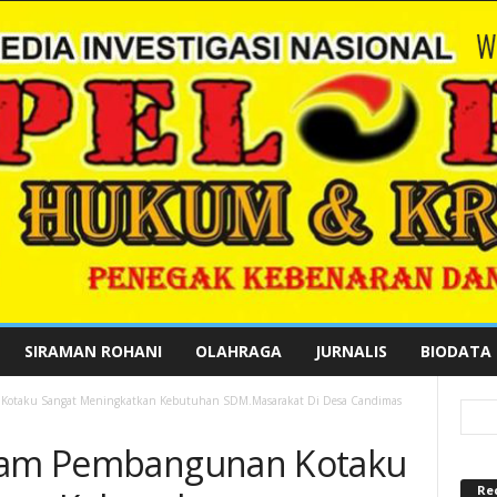
SIRAMAN ROHANI
OLAHRAGA
JURNALIS
BIODATA
 Kotaku Sangat Meningkatkan Kebutuhan SDM.Masarakat Di Desa Candimas
gram Pembangunan Kotaku
Re