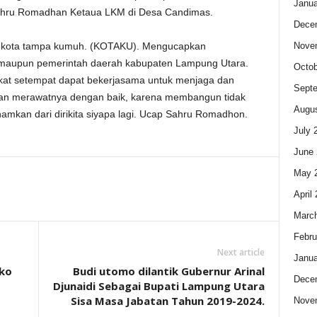
Janua
Sahru Romadhan Ketaua LKM di Desa Candimas.
Dece
Nove
 kota tampa kumuh. (KOTAKU). Mengucapkan
 maupun pemerintah daerah kabupaten Lampung Utara.
Octob
at setempat dapat bekerjasama untuk menjaga dan
Sept
an merawatnya dengan baik, karena membangun tidak
Augus
mkan dari dirikita siyapa lagi. Ucap Sahru Romadhon.
July 
June 
May 
April
Marc
Febru
Next article
Janua
Eko
Budi utomo dilantik Gubernur Arinal
Dece
Djunaidi Sebagai Bupati Lampung Utara
Sisa Masa Jabatan Tahun 2019-2024.
Nove