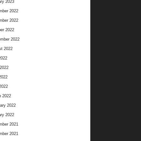
ry 2023
mber 2022
mber 2022
er 2022
ember 2022
t 2022
2022
2022
2022
 2022
h 2022
ary 2022
ry 2022
mber 2021
mber 2021