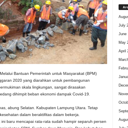
Ar
Augus
July 
June 
May 
April
Marc
Febru
Melalui Bantuan Pemerintah untuk Masyarakat (BPM)
Janua
ggaran 2020 yang diarahkan untuk pembangunan
Dece
permukiman skala lingkungan, sangat dirasakan
Nove
 sedang dihimpit beban ekonomi dampak Covid-19.
Octob
mas, abung Selatan. Kabupaten Lampung Utara. Tetap
Sept
kesehatan dalam beraktifitas dalam bekerja.
Augus
t ini baru mencapai rata-rata sudah hampir separuh persen