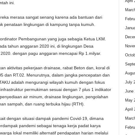
April
tah ini.
Marc
ereka merasa sangat senang karena ada bantuan dari
Febru
uk penataan lingkungan di kampung tanpa kumuh.
Janua
Dece
Kordinator Pembangunan yang juga sebagia Ketua LKM.
Nove
 tahun anggaran 2020 ini, di lingkungan Desa
020. dengan pagu anggaran mencapai Rp 1.milyar.
Octob
Sept
n aktivitas pekerjaan drainase, rabat Beton dan, koral di
Augus
.05 dan RT.02. Menurutnya, dalam jangka pencepatan dan
July 
TAKU adalah mengurangi wilayah kumuh dengan fokus
nfrastruktur permukiman sesuai dengan 7 plus 1 indikator
June 
 penyediaan air minum, drainase lingkungan, pengolahan
May 
han sampah, dan ruang terbuka hijau (RTH).
April
Marc
kait dengan situasi dampak pandemi Covid-19, dimana
terdampak pandemi sebagai tenaga kerja padat karya
Febru
warga lokal memiliki alternatif pendapatan harian melalui