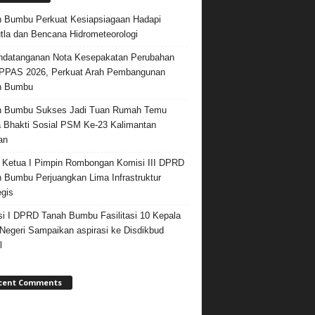
 Bumbu Perkuat Kesiapsiagaan Hadapi
tla dan Bencana Hidrometeorologi
datanganan Nota Kesepakatan Perubahan
PPAS 2026, Perkuat Arah Pembangunan
h Bumbu
h Bumbu Sukses Jadi Tuan Rumah Temu
 Bhakti Sosial PSM Ke-23 Kalimantan
an
 Ketua I Pimpin Rombongan Komisi III DPRD
 Bumbu Perjuangkan Lima Infrastruktur
egis
i I DPRD Tanah Bumbu Fasilitasi 10 Kepala
egeri Sampaikan aspirasi ke Disdikbud
l
cent Comments