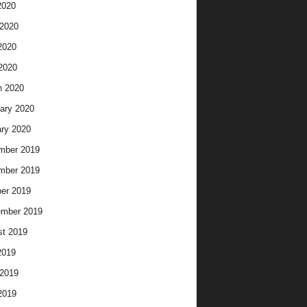
2020
2020
2020
 2020
h 2020
ary 2020
ry 2020
mber 2019
mber 2019
er 2019
ember 2019
t 2019
2019
2019
2019