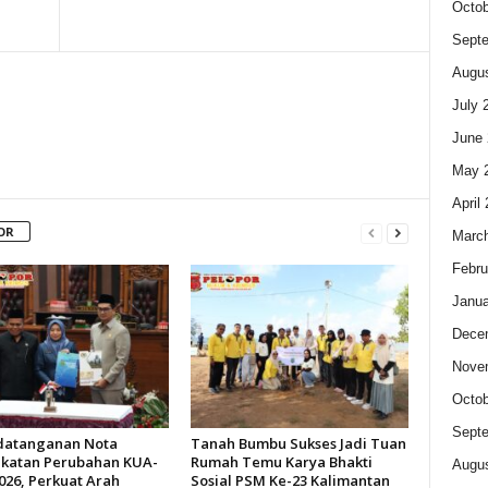
Octob
Sept
Augus
July 
June 
May 
April
OR
Marc
Febru
Janua
Dece
Nove
Octob
Sept
datanganan Nota
Tanah Bumbu Sukses Jadi Tuan
katan Perubahan KUA-
Rumah Temu Karya Bhakti
Augus
026, Perkuat Arah
Sosial PSM Ke-23 Kalimantan