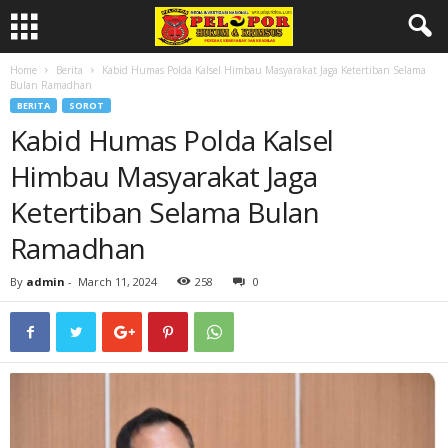
Home
Berita
Kabid Humas Polda Kalsel Himbau Masyarakat Jaga Ketertiban Selama
Bulan Ramadhan
BERITA
SOROT
Kabid Humas Polda Kalsel
Himbau Masyarakat Jaga
Ketertiban Selama Bulan
Ramadhan
By
admin
-
March 11, 2024
258
0