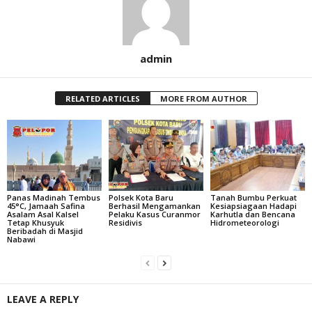
admin
RELATED ARTICLES
MORE FROM AUTHOR
Panas Madinah Tembus
Polsek Kota Baru
Tanah Bumbu Perkuat
45°C, Jamaah Safina
Berhasil Mengamankan
Kesiapsiagaan Hadapi
Asalam Asal Kalsel
Pelaku Kasus Curanmor
Karhutla dan Bencana
Tetap Khusyuk
Residivis
Hidrometeorologi
Beribadah di Masjid
Nabawi
LEAVE A REPLY