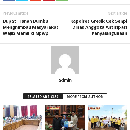
Previous article
Next article
Bupati Tanah Bumbu
Kapolres Gresik Cek Senpi
Menghimbau Masyarakat
Dinas Anggota Antisipasi
Wajib Memiliki Npwp
Penyalahgunaan
admin
RELATED ARTICLES
MORE FROM AUTHOR