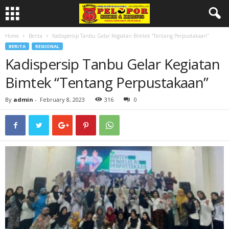
Home
Berita
Kadispersip Tanbu Gelar Kegiatan Bimtek “Tentang Perpustakaan”
BERITA
REGIONAL
Kadispersip Tanbu Gelar Kegiatan
Bimtek “Tentang Perpustakaan”
By
admin
-
February 8, 2023
316
0