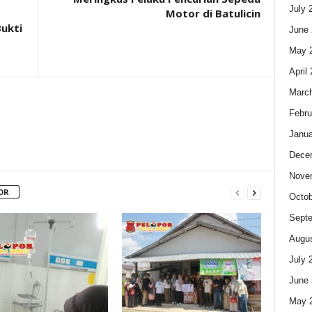
July 
Motor di Batulicin
ukti
June 
May 
April
Marc
Febru
Janua
Dece
Nove
OR
Octob
Sept
Augus
July 
June 
May 