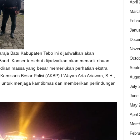
April
Marc
Febru
Janua
Dece
Nove
araja Batu Kabupaten Tebo ini dijadwalkan akan
Octob
 Band. Konser tersebut dijadwalkan akan menarik ribuan
Sept
adiran massa yang besar memerlukan perhatian ekstra
omisaris Besar Polisi (AKBP) I Wayan Arta Ariawan, S.H.,
Augus
a untuk menjaga kamtibmas dan memberikan perlindungan
July 
June 
May 
April
Marc
Febru