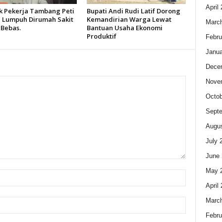
April
k Pekerja Tambang Peti
Bupati Andi Rudi Latif Dorong
 Lumpuh Dirumah Sakit
Kemandirian Warga Lewat
Marc
 Bebas.
Bantuan Usaha Ekonomi
Produktif
Febru
Janua
Dece
Nove
Octob
Sept
Augus
July 
June 
May 
April
Marc
Febru