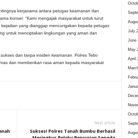
Octob
entingnya kerjasama antara petugas keamanan dan
Sept
lama konser. “Kami mengajak masyarakat untuk turut
Augus
a kejadian yang dianggap mencurigakan kepada petugas
July 
ing untuk menciptakan lingkungan yang aman dan
June 
May 
g sukses dan tanpa insiden keamanan. Polres Tebo
April
bmas dan memberikan rasa aman kepada masyarakat
Marc
Febru
Janua
Dece
Nove
Octob
Next article
Sept
anah
Sukses! Polres Tanah Bumbu Berhasil
Augus
Meringkus Pelaku Pencurian Sepeda