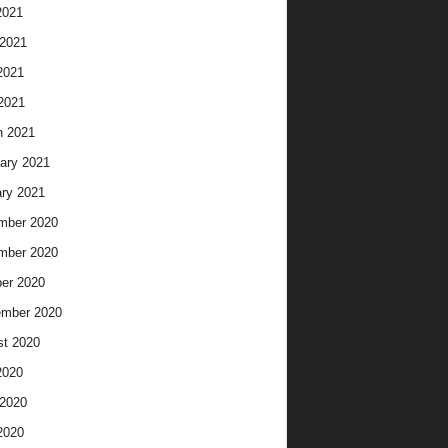
2021
2021
2021
 2021
h 2021
ary 2021
ry 2021
mber 2020
mber 2020
er 2020
ember 2020
t 2020
2020
2020
2020