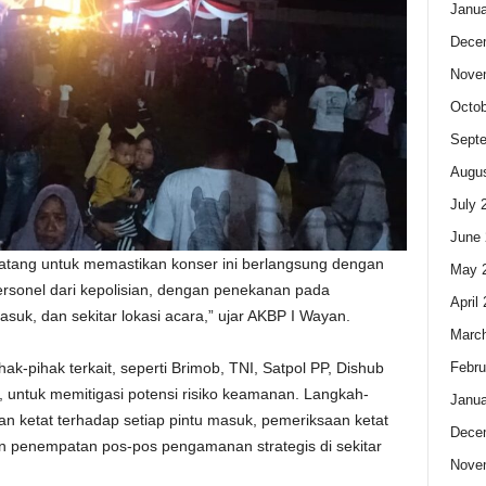
Janua
Dece
Nove
Octob
Sept
Augus
July 
June 
atang untuk memastikan konser ini berlangsung dengan
May 
rsonel dari kepolisian, dengan penekanan pada
April
suk, dan sekitar lokasi acara,” ujar AKBP I Wayan.
Marc
k-pihak terkait, seperti Brimob, TNI, Satpol PP, Dishub
Febru
 untuk memitigasi potensi risiko keamanan. Langkah-
Janua
 ketat terhadap setiap pintu masuk, pemeriksaan ketat
Dece
 penempatan pos-pos pengamanan strategis di sekitar
Nove