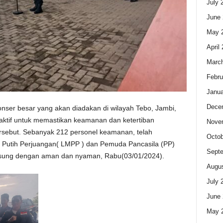
July 
June 
May 
April
Marc
Febru
Janua
Dece
nser besar yang akan diadakan di wilayah Tebo, Jambi,
aktif untuk memastikan keamanan dan ketertiban
Nove
rsebut. Sebanyak 212 personel keamanan, telah
Octob
h Putih Perjuangan( LMPP ) dan Pemuda Pancasila (PP)
Sept
sung dengan aman dan nyaman, Rabu(03/01/2024).
Augus
July 
June 
May 