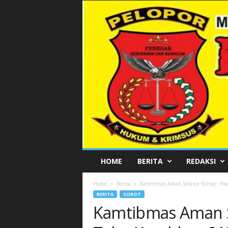
P
HOME
BERITA
REDAKSI
E
L
Home
Berita
Kamtibmas Aman Selama Konser: Pol
O
BERITA
SOROT
P
Kamtibmas Aman S
O
R