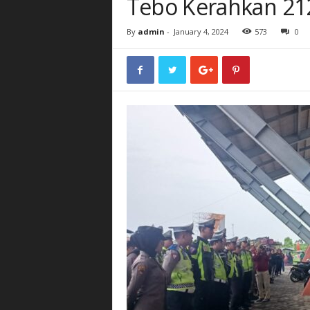
Tebo Kerahkan 21
By
admin
-
January 4, 2024
573
0