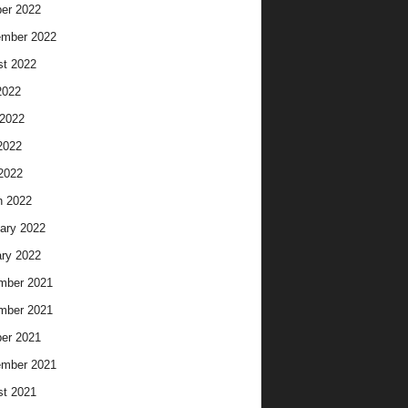
er 2022
ember 2022
t 2022
2022
2022
2022
 2022
h 2022
ary 2022
ry 2022
mber 2021
mber 2021
er 2021
ember 2021
t 2021