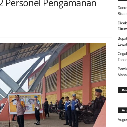
2 Personel Pengamanan
Danre
Strat
Dicek
Dirum
Bupat
Lewat
Cegah
Tanah
Pemka
Maha
Re
Ar
Augus