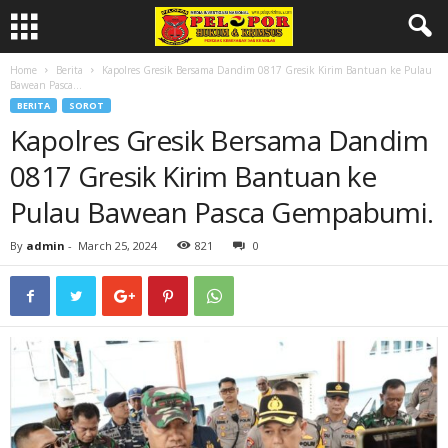
Home
Berita
Kapolres Gresik Bersama Dandim 0817 Gresik Kirim Bantuan ke Pulau
Bawean Pasca...
BERITA
SOROT
Kapolres Gresik Bersama Dandim
0817 Gresik Kirim Bantuan ke
Pulau Bawean Pasca Gempabumi.
By
admin
-
March 25, 2024
821
0