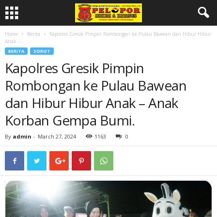
Home
Berita
Kapolres Gresik Pimpin Rombongan ke Pulau Bawean dan Hibur Hibur
Anak –...
BERITA
SOROT
Kapolres Gresik Pimpin
Rombongan ke Pulau Bawean
dan Hibur Hibur Anak – Anak
Korban Gempa Bumi.
By
admin
-
March 27, 2024
1163
0