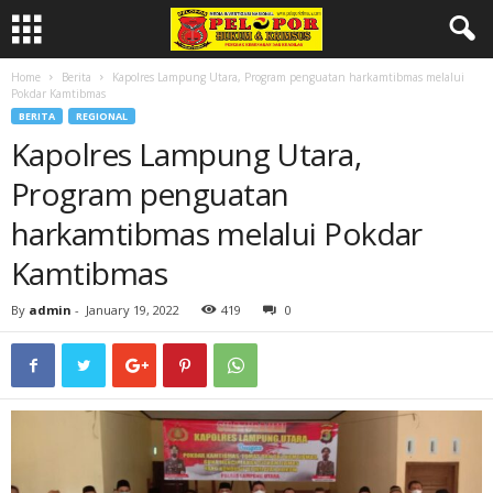
Home
Berita
Kapolres Lampung Utara, Program penguatan harkamtibmas melalui
Pokdar Kamtibmas
BERITA
REGIONAL
Kapolres Lampung Utara,
Program penguatan
harkamtibmas melalui Pokdar
Kamtibmas
By
admin
-
January 19, 2022
419
0