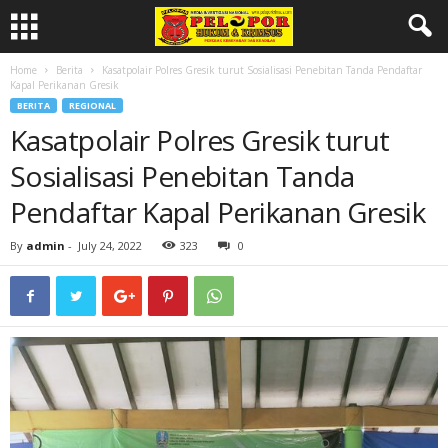
Home
Berita
Kasatpolair Polres Gresik turut Sosialisasi Penebitan Tanda Pendaftar
Kapal Perikanan Gresik
BERITA
REGIONAL
Kasatpolair Polres Gresik turut
Sosialisasi Penebitan Tanda
Pendaftar Kapal Perikanan Gresik
By
admin
-
July 24, 2022
323
0