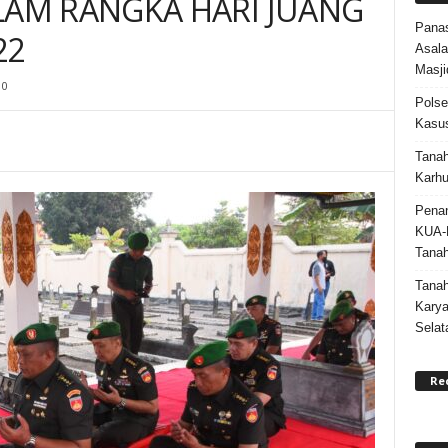
AM RANGKA HARI JUANG
Panas
22
Asala
Masji
0
Polse
Kasus
Tanah
Karhu
Penan
KUA-
Tana
Tana
Karya
Selat
Re