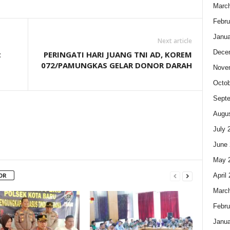
Marc
Febru
Janua
Next article
Dece
t
PERINGATI HARI JUANG TNI AD, KOREM
072/PAMUNGKAS GELAR DONOR DARAH
Nove
Octob
Sept
Augus
July 
June 
May 
April
OR
Marc
Febru
Janua