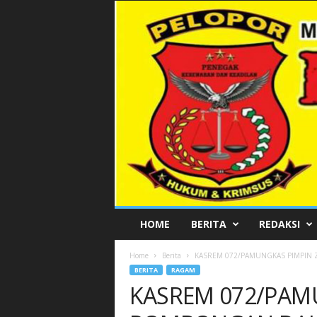
P
HOME
BERITA
REDAKSI
E
L
Home
Berita
KASREM 072/PAMUNGKAS PIMPIN 
O
BERITA
RAGAM
P
KASREM 072/PAM
O
R