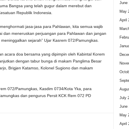
June 
uma Bangsa yang telah gugur dalam merebut dan
May 
satuan Republik Indonesia.
April
menghormati jasa-jasa para Pahlawan, kita semua wajib
Marc
i dan meneruskan perjuangan para Pahlawan dan jangan
Febru
ali meninggalkan sejarah” Ujar Kasrem 072/Pamungkas.
Janua
an acara doa bersama yang dipimpin oleh Kabintal Korem
Dece
anjutkan dengan tabur bunga di makam Panglima Besar
Nove
arjo, Brigjen Katamso, Kolonel Sugiono dan makam
Octob
Sept
asrem 072/Pamungkas, Kasdim 0734/Kota Yka, para
Augus
Pamungkas dan pengurus Persit KCK Rem 072 PD
July 
June 
May 
April