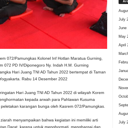
Ar
Augus
July 
June 
May 
April
Marc
em 072/Pamungkas Kolonel Inf Hotlan Maratua Gurning,
Febru
em 072 PD IV/Diponegoro Ny. Indah H.M. Gurning
Janua
angka Hari Juang TNI AD Tahun 2022 bertempat di Taman
ogyakarta. Rabu 14 Desember 2022
Dece
Nove
eringatan Hari Juang TNI AD Tahun 2022 di wilayah Korem
Octob
 penghormatan kepada arwah para Pahlawan Kusuma
Sept
n peletakan karangan bunga oleh Kasrem 072/Pamungkas.
Augus
iarah menyampaikan bahwa kegiatan ini memiliki arti
July 
katan Darat, karena untuk menghormati, menghargai dan