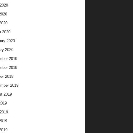
2020
2020
 2020
h 2020
ary 2020
ry 2020
mber 2019
mber 2019
er 2019
ember 2019
t 2019
2019
2019
2019
 2019