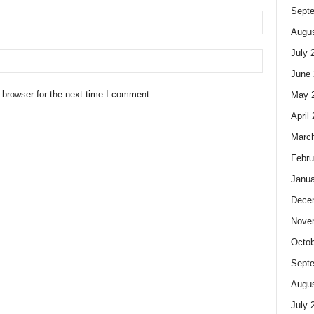
Sept
Augus
July 
June 
 browser for the next time I comment.
May 
April
Marc
Febru
Janua
Dece
Nove
Octob
Sept
Augus
July 