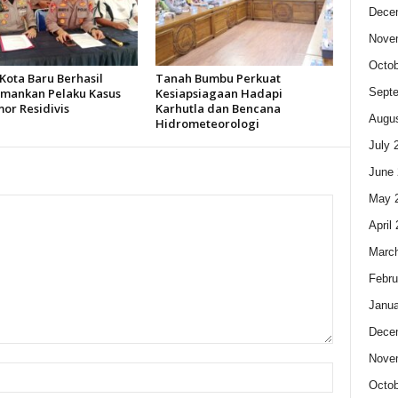
Dece
Nove
Octob
Kota Baru Berhasil
Tanah Bumbu Perkuat
Sept
ankan Pelaku Kasus
Kesiapsiagaan Hadapi
or Residivis
Karhutla dan Bencana
Augus
Hidrometeorologi
July 
June 
May 
April
Marc
Febru
Janua
Dece
Nove
Octob