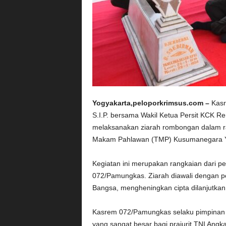
Yogyakarta,peloporkrimsus.com –
Kasr
S.I.P. bersama Wakil Ketua Persit KCK R
melaksanakan ziarah rombongan dalam r
Makam Pahlawan (TMP) Kusumanegara Y
Kegiatan ini merupakan rangkaian dari p
072/Pamungkas. Ziarah diawali dengan
Bangsa, mengheningkan cipta dilanjutka
Kasrem 072/Pamungkas selaku pimpinan z
yang sangat besar bagi prajurit TNI Ang