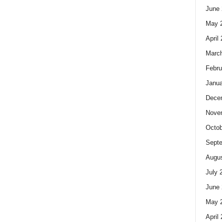
June 
May 
April
Marc
Febru
Janua
Dece
Nove
Octob
Sept
Augus
July 
June 
May 
April