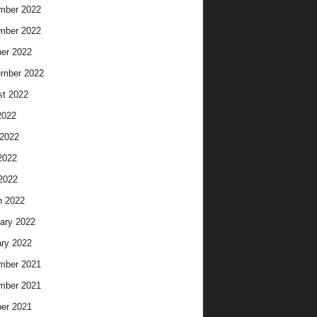
mber 2022
mber 2022
er 2022
ember 2022
t 2022
2022
2022
2022
 2022
h 2022
ary 2022
ry 2022
mber 2021
mber 2021
er 2021