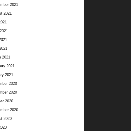
ember 2021
t 2021
2021
2021
2021
 2021
h 2021
ary 2021
ry 2021
mber 2020
mber 2020
er 2020
ember 2020
t 2020
2020