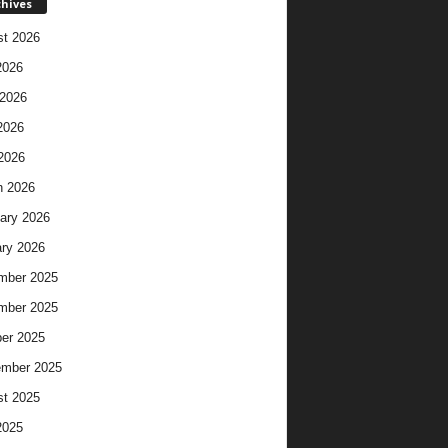
chives
t 2026
2026
2026
2026
 2026
h 2026
ary 2026
ry 2026
mber 2025
mber 2025
er 2025
ember 2025
t 2025
2025