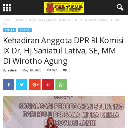
Home
Berita
Kehadiran Anggota DPR RI Komisi IX Dr, Hj.Saniatul Lativa, SE, MM
Di...
BERITA
SOROT
Kehadiran Anggota DPR RI Komisi
IX Dr, Hj.Saniatul Lativa, SE, MM
Di Wirotho Agung
By
admin
-
May 19, 2023
981
0