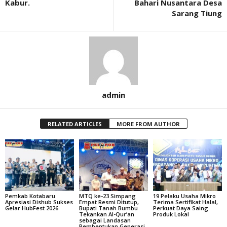
Kabur.
Bahari Nusantara Desa
Sarang Tiung
admin
RELATED ARTICLES
MORE FROM AUTHOR
Pemkab Kotabaru
MTQ ke-23 Simpang
19 Pelaku Usaha Mikro
Apresiasi Dishub Sukses
Empat Resmi Ditutup,
Terima Sertifikat Halal,
Gelar HubFest 2026
Bupati Tanah Bumbu
Perkuat Daya Saing
Tekankan Al-Qur’an
Produk Lokal
sebagai Landasan
Pembentukan Generasi