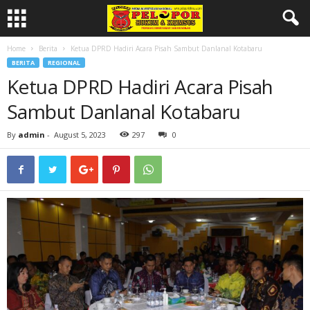
Home
Berita
Ketua DPRD Hadiri Acara Pisah Sambut Danlanal Kotabaru
BERITA
REGIONAL
Ketua DPRD Hadiri Acara Pisah
Sambut Danlanal Kotabaru
By
admin
-
August 5, 2023
297
0