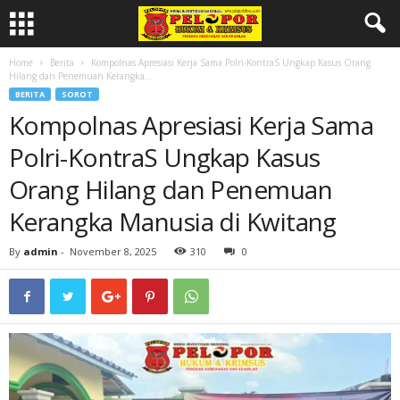
Home
Berita
Kompolnas Apresiasi Kerja Sama Polri-KontraS Ungkap Kasus Orang
Hilang dan Penemuan Kerangka...
BERITA
SOROT
Kompolnas Apresiasi Kerja Sama
Polri-KontraS Ungkap Kasus
Orang Hilang dan Penemuan
Kerangka Manusia di Kwitang
By
admin
-
November 8, 2025
310
0