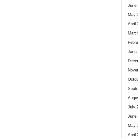
June 
May 
April
Marc
Febru
Janua
Dece
Nove
Octob
Sept
Augus
July 
June 
May 
April