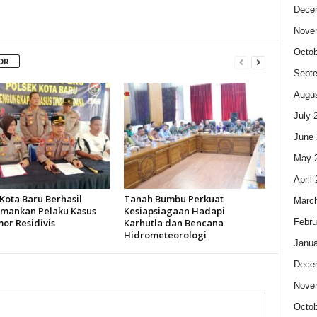
Dece
Nove
Octob
OR
Sept
Augus
July 
June 
May 
April
Kota Baru Berhasil
Tanah Bumbu Perkuat
Marc
ankan Pelaku Kasus
Kesiapsiagaan Hadapi
Febru
or Residivis
Karhutla dan Bencana
Hidrometeorologi
Janua
Dece
Nove
Octob