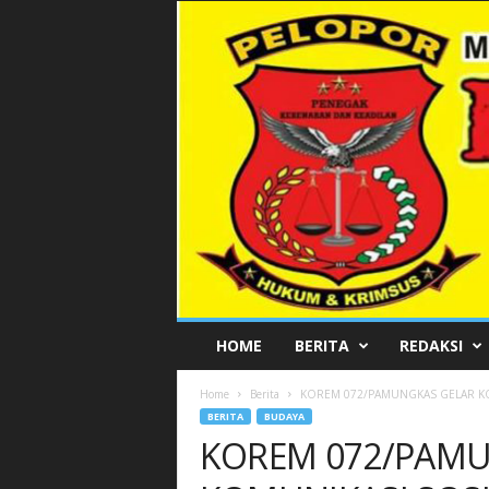
P
HOME
BERITA
REDAKSI
E
L
Home
Berita
KOREM 072/PAMUNGKAS GELAR KO
O
BERITA
BUDAYA
P
KOREM 072/PAMU
O
R