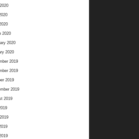
2020
2020
 2020
h 2020
ary 2020
ry 2020
mber 2019
mber 2019
er 2019
ember 2019
t 2019
2019
2019
2019
 2019