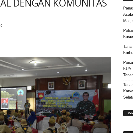
IAL DENGAN KOMUNITAS
Panas
Asala
Masji
0
Polse
Kasus
Tanah
Karhu
Penan
KUA-
Tana
Tana
Karya
Selat
Re