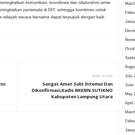
ingkatkan komunikasi, koordinasi dan silaturahmi antar
Marc
ingkatkan pariwisata di DIY, sehingga komitmen untuk
Febru
 wilayah secara bersama dapat terpupuk dengan baik.
Janua
Dece
Nove
Octob
Sept
Augus
Next article
July 
nsi
Sangat Amat Sulit Ditemui Dan
June 
Dikonfirmasi,Kadis BKKBN SUTIKNO
May 
Kabupaten Lampung Utara
April
Marc
Febru
Janua