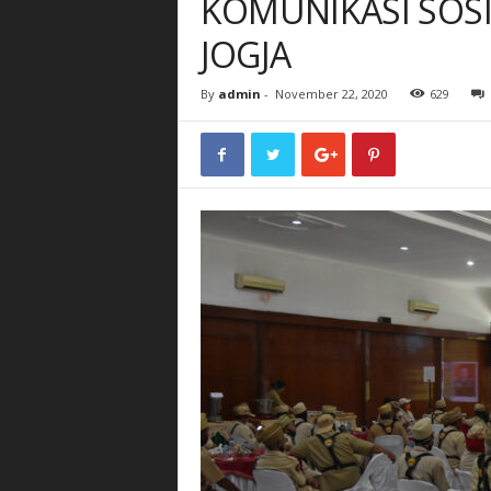
KOMUNIKASI SOS
JOGJA
By
admin
-
November 22, 2020
629