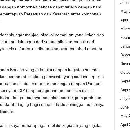
asi terhadap berbagai macam komunitas, dengan harapan
June 
NI dengan Komponen bangsa dapat terjalin dengan baik.
May 
 memantapkan Persatuan dan Kesatuan antar komponen
April
s
Marc
onesia agar menjadi bingkai persatuan yang kokoh dan
Febru
diri tanpa dukungan dari semua pihak termasuk dari
Janua
a melalui forum ini, diharapkan akan memberi manfaat
Dece
Nove
onen Bangsa yang didahului dengan kegiatan sepeda
Octob
 semangat dibidang pariwisata yang saat ini tergerus
Sept
mampu bangkit dan hidup berdampingan dengan Pandemi
Augus
snya di DIY tetap terjaga namun demikian disiplin
sehatan dengan budaya memakai masker, jaga jarak dan
July 
mendarah daging bagi setiap individu sehingga munculnya
June 
ihindari.
May 
April
 ini saya berharap agar melalui kegiatan yang digelar