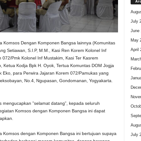
Ar
Augus
July 
June 
May 
a Komsos Dengan Komponen Bangsa lainnya (Komunitas
April
tang Setiawan, S.I.P, M.M., Kasi Ren Korem Kolonel Inf
m 072/Pmk Kolonel Inf Mustakim, Kasi Ter Kasrem
Marc
, Ketua Kodja Bpk H. Oyok, Tertua Komuntas DOM Jogja
Febru
k Eko, para Perwira Jajaran Korem 072/Pamukas yang
Janua
Reksobayan, No.4, Ngupasan, Gondomanan, Yogyakarta.
Dece
Nove
mengucapkan ”selamat datang”, kepada seluruh
Octob
egiatan Komsos dengan Komponen Bangsa ini dapat
Sept
rapkan.
Augus
ra Komsos dengan Komponen Bangsa ini bertujuan supaya
July 