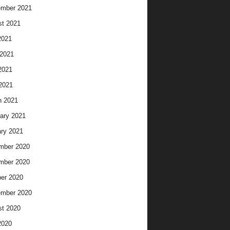
ember 2021
t 2021
2021
2021
2021
 2021
h 2021
ary 2021
ry 2021
mber 2020
mber 2020
er 2020
ember 2020
t 2020
2020