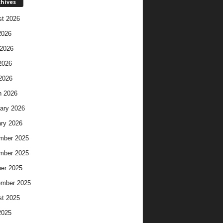
chives
t 2026
2026
2026
2026
 2026
h 2026
ary 2026
ry 2026
mber 2025
mber 2025
er 2025
ember 2025
t 2025
2025