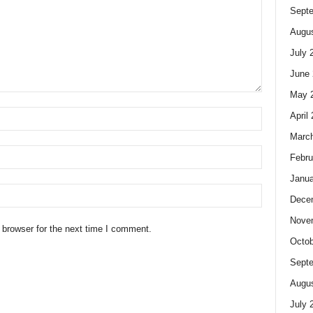
Sept
Augus
July 
June 
May 
April
Marc
Febru
Janua
Dece
Nove
 browser for the next time I comment.
Octob
Sept
Augus
July 