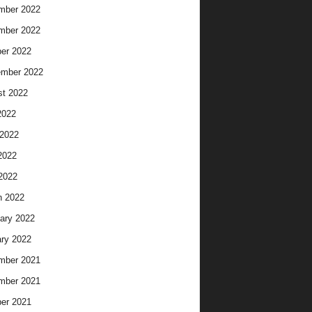
mber 2022
mber 2022
er 2022
ember 2022
t 2022
2022
2022
2022
 2022
h 2022
ary 2022
ry 2022
mber 2021
mber 2021
er 2021