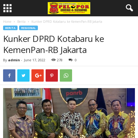
Home
Berita
Kunker DPRD Kotabaru ke KemenPan-RB Jakarta
BERITA
REGIONAL
Kunker DPRD Kotabaru ke
KemenPan-RB Jakarta
By
admin
-
June 17, 2022
278
0