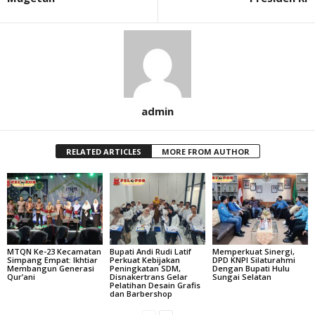
admin
RELATED ARTICLES
MORE FROM AUTHOR
MTQN Ke-23 Kecamatan
Bupati Andi Rudi Latif
Memperkuat Sinergi,
Simpang Empat: Ikhtiar
Perkuat Kebijakan
DPD KNPI Silaturahmi
Membangun Generasi
Peningkatan SDM,
Dengan Bupati Hulu
Qur’ani
Disnakertrans Gelar
Sungai Selatan
Pelatihan Desain Grafis
dan Barbershop