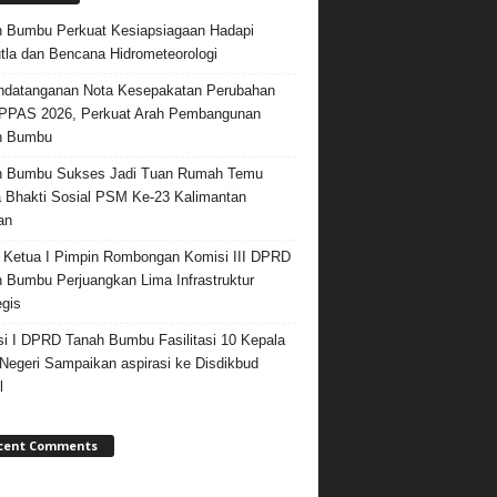
 Bumbu Perkuat Kesiapsiagaan Hadapi
tla dan Bencana Hidrometeorologi
datanganan Nota Kesepakatan Perubahan
PPAS 2026, Perkuat Arah Pembangunan
h Bumbu
h Bumbu Sukses Jadi Tuan Rumah Temu
 Bhakti Sosial PSM Ke-23 Kalimantan
an
 Ketua I Pimpin Rombongan Komisi III DPRD
 Bumbu Perjuangkan Lima Infrastruktur
egis
i I DPRD Tanah Bumbu Fasilitasi 10 Kepala
egeri Sampaikan aspirasi ke Disdikbud
l
cent Comments