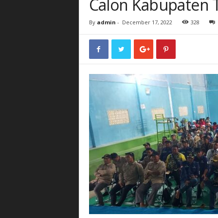
Calon Kabupaten 
By
admin
-
December 17, 2022
328