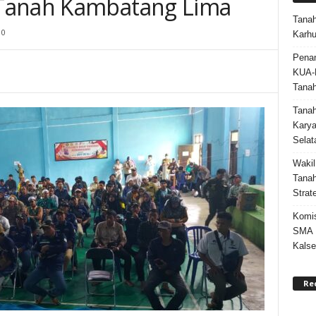
Tanah Kambatang Lima
Tanah
0
Karhu
Penan
KUA-
Tana
Tana
Karya
Selat
Wakil
Tanah
Strat
Komis
SMA N
Kalse
Re