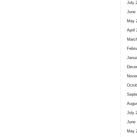
July 
June 
May 
April
Marc
Febru
Janua
Dece
Nove
Octob
Sept
Augus
July 
June 
May 