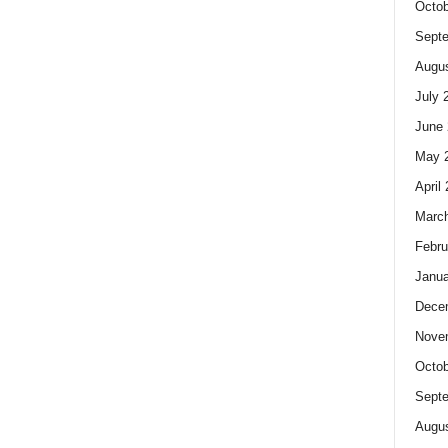
Octob
Sept
Augus
July 
June 
May 
April
Marc
Febru
Janua
Dece
Nove
Octob
Sept
Augus