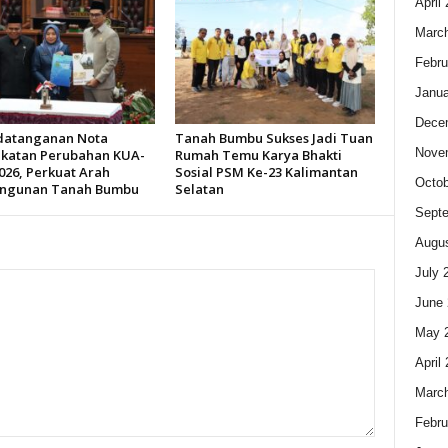
April
Marc
Febru
Janua
Dece
datanganan Nota
Tanah Bumbu Sukses Jadi Tuan
Nove
katan Perubahan KUA-
Rumah Temu Karya Bhakti
026, Perkuat Arah
Sosial PSM Ke-23 Kalimantan
Octob
ngunan Tanah Bumbu
Selatan
Sept
Augus
July 
June 
May 
April
Marc
Febru