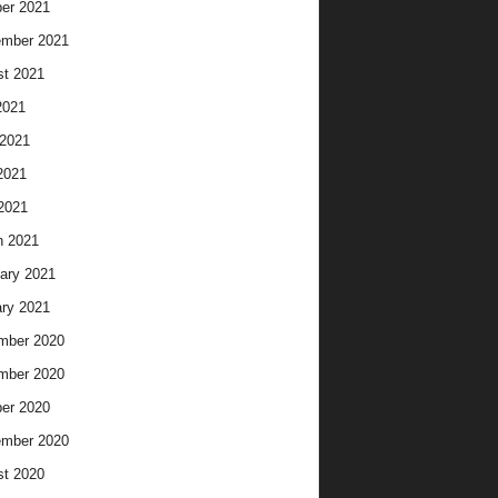
er 2021
ember 2021
t 2021
2021
2021
2021
 2021
h 2021
ary 2021
ry 2021
mber 2020
mber 2020
er 2020
ember 2020
t 2020