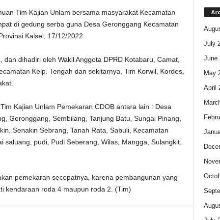
Ar
uan Tim Kajian Unlam bersama masyarakat Kecamatan
mpat di gedung serba guna Desa Geronggang Kecamatan
Augus
ovinsi Kalsel, 17/12/2022.
July 
June 
 dan dihadiri oleh Wakil Anggota DPRD Kotabaru, Camat,
ecamatan Kelp. Tengah dan sekitarnya, Tim Korwil, Kordes,
May 
kat.
April
Marc
im Kajian Unlam Pemekaran CDOB antara lain : Desa
Febru
ng, Geronggang, Sembilang, Tanjung Batu, Sungai Pinang,
kin, Senakin Sebrang, Tanah Rata, Sabuli, Kecamatan
Janua
 saluang, pudi, Pudi Seberang, Wilas, Mangga, Sulangkit,
Dece
Nove
Octob
dakan pemekaran secepatnya, karena pembangunan yang
wati kendaraan roda 4 maupun roda 2. (Tim)
Sept
Augus