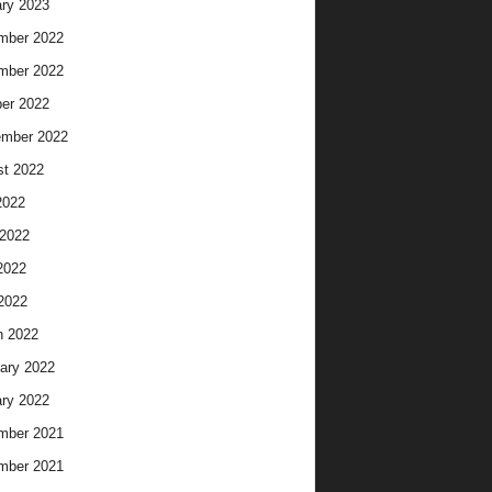
ry 2023
mber 2022
mber 2022
er 2022
ember 2022
t 2022
2022
2022
2022
 2022
h 2022
ary 2022
ry 2022
mber 2021
mber 2021