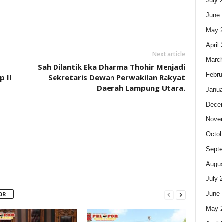
July 
June 
May 
April
Next article
Marc
Sah Dilantik Eka Dharma Thohir Menjadi
Febru
 II
Sekretaris Dewan Perwakilan Rakyat
Daerah Lampung Utara.
Janua
Dece
Nove
Octob
Sept
Augus
July 
June 
OR
May 