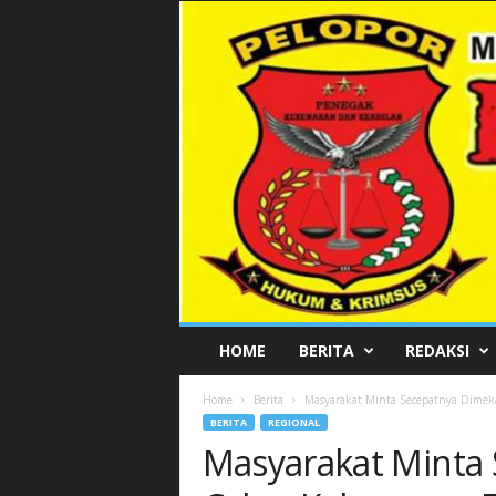
P
HOME
BERITA
REDAKSI
E
L
Home
Berita
Masyarakat Minta Secepatnya Dime
O
BERITA
REGIONAL
P
Masyarakat Minta
O
R