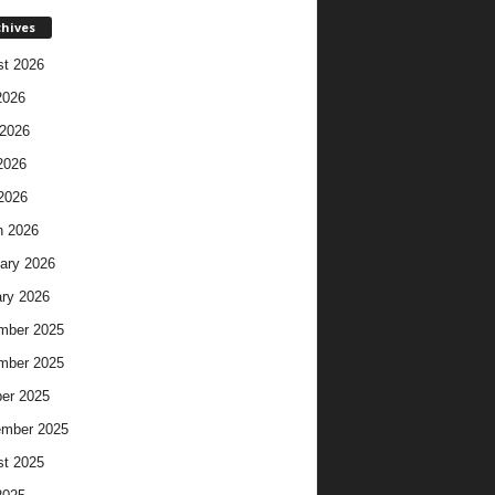
chives
t 2026
2026
2026
2026
 2026
h 2026
ary 2026
ry 2026
mber 2025
mber 2025
er 2025
ember 2025
t 2025