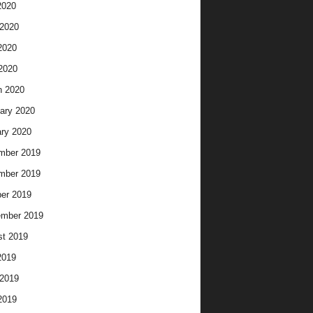
2020
2020
2020
 2020
h 2020
ary 2020
ry 2020
mber 2019
mber 2019
er 2019
ember 2019
t 2019
2019
2019
2019