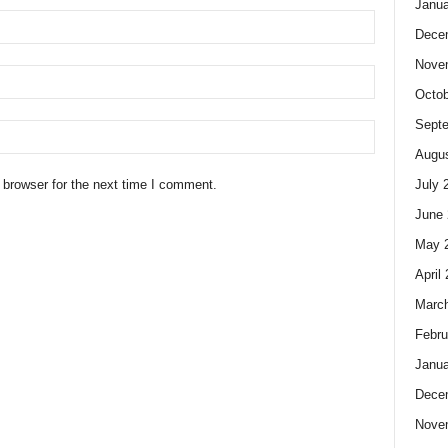
Janua
Dece
Nove
Octob
Sept
Augus
July 
 browser for the next time I comment.
June 
May 
April
Marc
Febru
Janua
Dece
Nove