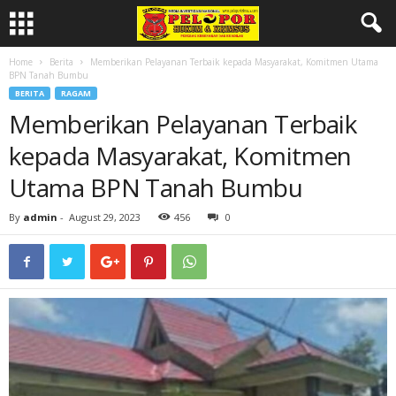
Home
Berita
Memberikan Pelayanan Terbaik kepada Masyarakat, Komitmen Utama
BPN Tanah Bumbu
BERITA
RAGAM
Memberikan Pelayanan Terbaik
kepada Masyarakat, Komitmen
Utama BPN Tanah Bumbu
By
admin
-
August 29, 2023
456
0