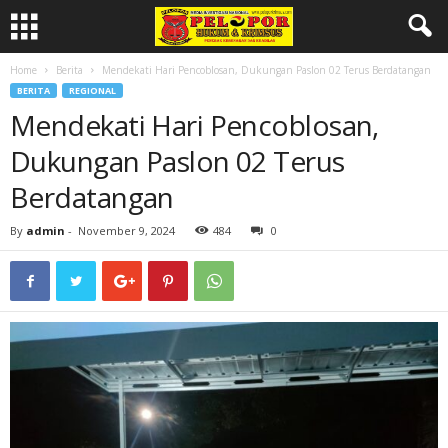
Home
Berita
Mendekati Hari Pencoblosan, Dukungan Paslon 02 Terus Berdatangan
BERITA
REGIONAL
Mendekati Hari Pencoblosan,
Dukungan Paslon 02 Terus
Berdatangan
By
admin
-
November 9, 2024
484
0