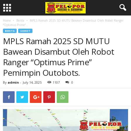
Home
Berita
MPLS Ramah 2025 SD MUTU Bawean Disambut Oleh Robot Ranger
“Optimus Prime”...
BERITA
SOROT
MPLS Ramah 2025 SD MUTU
Bawean Disambut Oleh Robot
Ranger “Optimus Prime”
Pemimpin Outobots.
By
admin
-
July 14, 2025
1107
0