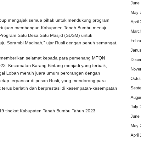
June 
May 
bup mengajak semua pihak untuk mendukung program
April
bertujuan membangun Kabupaten Tanah Bumbu menuju
Marc
Program Satu Desa Satu Masjid (SDSM) untuk
Febru
 Serambi Madinah,” ujar Rusli dengan penuh semangat.
Janua
ut memberikan selamat kepada para pemenang MTQN
Dece
23. Kecamatan Karang Bintang menjadi yang terbaik,
Nove
gai Loban meraih juara umum perorangan dengan
Octob
tetap terpancar di pesan Rusli, yang mendorong para
Sept
 terus berlatih dan berprestasi di kesempatan-kesempatan
Augus
July 
e-19 tingkat Kabupaten Tanah Bumbu Tahun 2023:
June 
May 
April