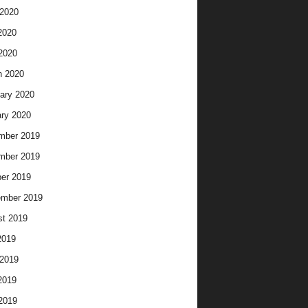
2020
2020
 2020
h 2020
ary 2020
ry 2020
mber 2019
mber 2019
er 2019
ember 2019
t 2019
2019
2019
2019
 2019