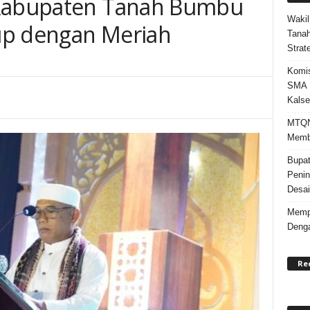
 Kabupaten Tanah Bumbu
Wakil
up dengan Meriah
Tanah
Strat
Komis
SMA N
Kalse
MTQN 
Memba
Bupat
Penin
Desai
Mempe
Denga
Re