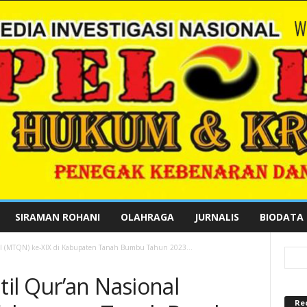
SIRAMAN ROHANI
OLAHRAGA
JURNALIS
BIODATA
al (MTQN) ke-XIX di Kabupaten Tanah Bumbu Tahun 2023...
il Qur’an Nasional
Re