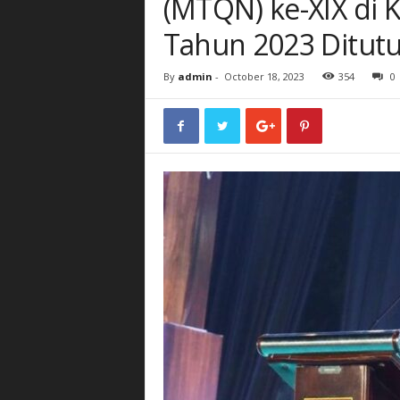
(MTQN) ke-XIX di
Tahun 2023 Ditut
By
admin
-
October 18, 2023
354
0