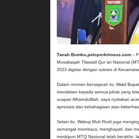
Tanah Bumbu,peloporkrimsus.com
– P
Musabaqah Tilawatil Qur’an Nasional (M
2023 digelar dengan sukses di Kecamata
Dalam momen bersejarah ini, Wakil Bupa
mendalam kepada semua pihak yang tela
ucapan Alhamdulillah, saya nyatakan aca
apresiasi dan kebahagiaan atas keberha
Selain itu, Wabup Muh Rusli juga mengin
semangat membaca, menghayati, dan men
meskipun MTQ Nasional telah berakhir. I