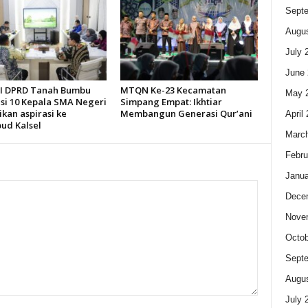
Sept
Augus
July 
June 
 I DPRD Tanah Bumbu
MTQN Ke-23 Kecamatan
May 
asi 10 Kepala SMA Negeri
Simpang Empat: Ikhtiar
kan aspirasi ke
Membangun Generasi Qur’ani
April
bud Kalsel
Marc
Febru
Janua
Dece
Nove
Octob
Sept
Augus
July 