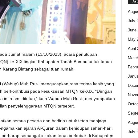
Ar
Augus
July 
June 
May 
April
ada Jumat malam (13/10/2023), acara penutupan
Marc
TQN) ke-XIX tingkat Kabupaten Tanah Bumbu untuk tahun
Febru
n Karang Bintang sebagai tuan rumah.
Janua
ti (Wabup) Muh Rusli mengucapkan rasa terima kasih yang
Dece
h berkontribusi pada kesuksesan MTQN ke-XIX. “Dengan
Nove
ra ini resmi ditutup,” kata Wabup Muh Rusli, menyampaikan
Octob
silan penyelenggaraan MTQN tersebut.
Sept
gatkan semua peserta dan hadirin untuk tetap menjaga
Augus
gamalkan ajaran Al-Quran dalam kehidupan sehari-hari,
July 
a berharap semangat ini akan terus berkobar di Kabupaten