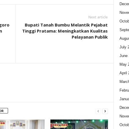
Dece
Nove
Next article
Octob
egoro
Bupati Tanah Bumbu Melantik Pejabat
Sept
n
Tinggi Pratama: Meningkatkan Kualitas
Pelayanan Publik
Augus
July 
June 
May 
April
Marc
Febru
Janua
Dece
OR
Nove
Octob