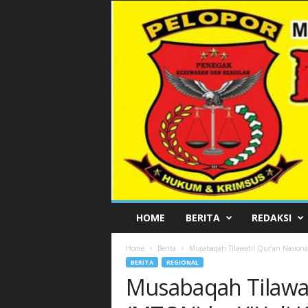
P
HOME
BERITA
REDAKSI
E
L
Home
Berita
Musabaqah Tilawatil Qur’an Nasion
O
BERITA
REGIONAL
P
Musabaqah Tilawat
O
R