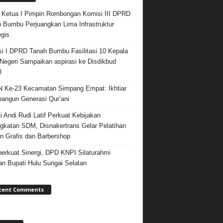
 Ketua I Pimpin Rombongan Komisi III DPRD
 Bumbu Perjuangkan Lima Infrastruktur
egis
i I DPRD Tanah Bumbu Fasilitasi 10 Kepala
egeri Sampaikan aspirasi ke Disdikbud
l
Ke-23 Kecamatan Simpang Empat: Ikhtiar
ngun Generasi Qur’ani
i Andi Rudi Latif Perkuat Kebijakan
gkatan SDM, Disnakertrans Gelar Pelatihan
n Grafis dan Barbershop
rkuat Sinergi, DPD KNPI Silaturahmi
n Bupati Hulu Sungai Selatan
cent Comments