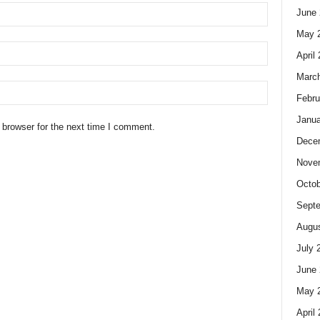
June 
May 
April
Marc
Febru
Janua
 browser for the next time I comment.
Dece
Nove
Octob
Sept
Augus
July 
June 
May 
April