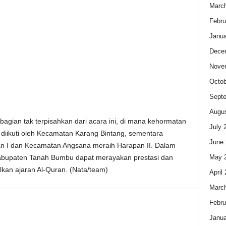
Marc
Febru
Janua
Dece
Nove
Octob
Sept
Augus
i bagian tak terpisahkan dari acara ini, di mana kehormatan
July 
 diikuti oleh Kecamatan Karang Bintang, sementara
June 
 I dan Kecamatan Angsana meraih Harapan II. Dalam
May 
abupaten Tanah Bumbu dapat merayakan prestasi dan
n ajaran Al-Quran. (Nata/team)
April
Marc
Febru
Janua