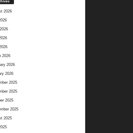
chives
t 2026
2026
2026
2026
 2026
h 2026
ary 2026
ry 2026
mber 2025
mber 2025
er 2025
ember 2025
t 2025
2025