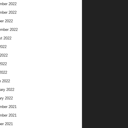
mber 2022
mber 2022
er 2022
ember 2022
t 2022
2022
2022
2022
 2022
h 2022
ary 2022
ry 2022
mber 2021
mber 2021
er 2021