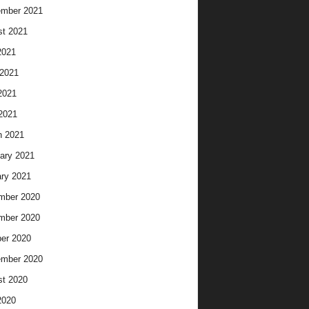
ember 2021
t 2021
2021
2021
2021
 2021
h 2021
ary 2021
ry 2021
mber 2020
mber 2020
er 2020
ember 2020
t 2020
2020