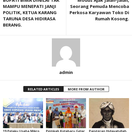
BUPATI BIMA DINILAI TAK
Modus Ajak Jalan-Jalan,
MAMPU MENEPATI JANJI
Seorang Pemuda Mencoba
POLITIK, KETUA KARANG
Perkosa Karyawan Toko Di
TARUNA DESA HIDIRASA
Rumah Kosong.
BERANG.
admin
RELATED ARTICLES
MORE FROM AUTHOR
19 Pelaku Usaha Mikro
Pemkab Kotabaru Gelar
Pangeran Hidayatullah,