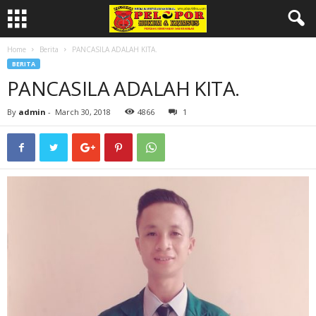
Home
Berita
PANCASILA ADALAH KITA.
BERITA
PANCASILA ADALAH KITA.
By
admin
-
March 30, 2018
4866
1