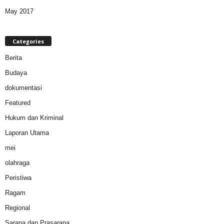
May 2017
Categories
Berita
Budaya
dokumentasi
Featured
Hukum dan Kriminal
Laporan Utama
mei
olahraga
Peristiwa
Ragam
Regional
Sarana dan Prasarana