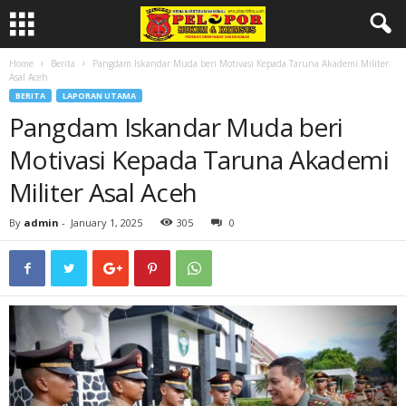
Home
Berita
Pangdam Iskandar Muda beri Motivasi Kepada Taruna Akademi Militer
Asal Aceh
BERITA
LAPORAN UTAMA
Pangdam Iskandar Muda beri
Motivasi Kepada Taruna Akademi
Militer Asal Aceh
By
admin
-
January 1, 2025
305
0