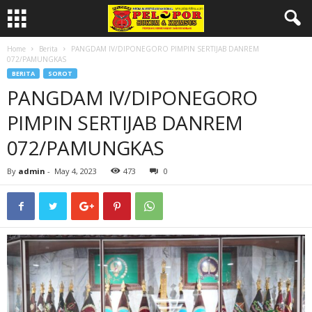
Home
Berita
PANGDAM IV/DIPONEGORO PIMPIN SERTIJAB DANREM
072/PAMUNGKAS
BERITA
SOROT
PANGDAM IV/DIPONEGORO
PIMPIN SERTIJAB DANREM
072/PAMUNGKAS
By
admin
-
May 4, 2023
473
0