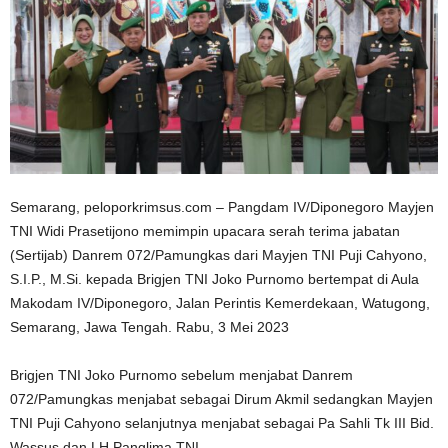
Semarang, peloporkrimsus.com – Pangdam IV/Diponegoro Mayjen
TNI Widi Prasetijono memimpin upacara serah terima jabatan
(Sertijab) Danrem 072/Pamungkas dari Mayjen TNI Puji Cahyono,
S.I.P., M.Si. kepada Brigjen TNI Joko Purnomo bertempat di Aula
Makodam IV/Diponegoro, Jalan Perintis Kemerdekaan, Watugong,
Semarang, Jawa Tengah. Rabu, 3 Mei 2023
Brigjen TNI Joko Purnomo sebelum menjabat Danrem
072/Pamungkas menjabat sebagai Dirum Akmil sedangkan Mayjen
TNI Puji Cahyono selanjutnya menjabat sebagai Pa Sahli Tk III Bid.
Wassus dan LH Panglima TNI.