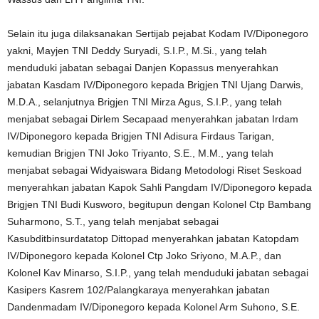
Selain itu juga dilaksanakan Sertijab pejabat Kodam IV/Diponegoro
yakni, Mayjen TNI Deddy Suryadi, S.I.P., M.Si., yang telah
menduduki jabatan sebagai Danjen Kopassus menyerahkan
jabatan Kasdam IV/Diponegoro kepada Brigjen TNI Ujang Darwis,
M.D.A., selanjutnya Brigjen TNI Mirza Agus, S.I.P., yang telah
menjabat sebagai Dirlem Secapaad menyerahkan jabatan Irdam
IV/Diponegoro kepada Brigjen TNI Adisura Firdaus Tarigan,
kemudian Brigjen TNI Joko Triyanto, S.E., M.M., yang telah
menjabat sebagai Widyaiswara Bidang Metodologi Riset Seskoad
menyerahkan jabatan Kapok Sahli Pangdam IV/Diponegoro kepada
Brigjen TNI Budi Kusworo, begitupun dengan Kolonel Ctp Bambang
Suharmono, S.T., yang telah menjabat sebagai
Kasubditbinsurdatatop Dittopad menyerahkan jabatan Katopdam
IV/Diponegoro kepada Kolonel Ctp Joko Sriyono, M.A.P., dan
Kolonel Kav Minarso, S.I.P., yang telah menduduki jabatan sebagai
Kasipers Kasrem 102/Palangkaraya menyerahkan jabatan
Dandenmadam IV/Diponegoro kepada Kolonel Arm Suhono, S.E.