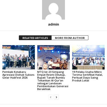
admin
RELATED ARTICLES
MORE FROM AUTHOR
Pemkab Kotabaru
MTQ ke-23 Simpang
19 Pelaku Usaha Mikro
Apresiasi Dishub Sukses
Empat Resmi Ditutup,
Terima Sertifikat Halal,
Gelar HubFest 2026
Bupati Tanah Bumbu
Perkuat Daya Saing
Tekankan Al-Qur’an
Produk Lokal
sebagai Landasan
Pembentukan Generasi
Berakhlak