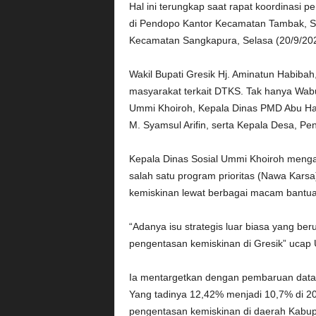
Hal ini terungkap saat rapat koordinasi 
di Pendopo Kantor Kecamatan Tambak, Se
Kecamatan Sangkapura, Selasa (20/9/202
Wakil Bupati Gresik Hj. Aminatun Habiba
masyarakat terkait DTKS. Tak hanya Wabup,
Ummi Khoiroh, Kepala Dinas PMD Abu H
M. Syamsul Arifin, serta Kepala Desa, 
Kepala Dinas Sosial Ummi Khoiroh meng
salah satu program prioritas (Nawa Karsa
kemiskinan lewat berbagai macam bantua
“Adanya isu strategis luar biasa yang ber
pengentasan kemiskinan di Gresik” ucap
Ia mentargetkan dengan pembaruan data
Yang tadinya 12,42% menjadi 10,7% di 202
pengentasan kemiskinan di daerah Kabu