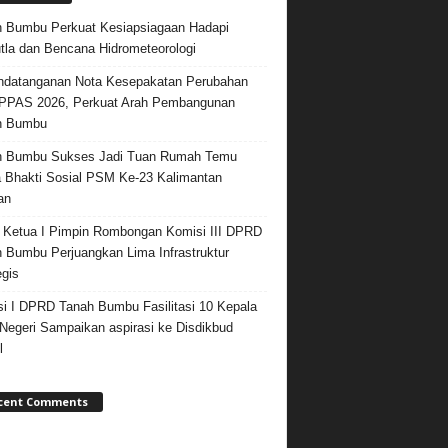
 Bumbu Perkuat Kesiapsiagaan Hadapi
tla dan Bencana Hidrometeorologi
datanganan Nota Kesepakatan Perubahan
PPAS 2026, Perkuat Arah Pembangunan
h Bumbu
h Bumbu Sukses Jadi Tuan Rumah Temu
 Bhakti Sosial PSM Ke-23 Kalimantan
an
 Ketua I Pimpin Rombongan Komisi III DPRD
 Bumbu Perjuangkan Lima Infrastruktur
egis
i I DPRD Tanah Bumbu Fasilitasi 10 Kepala
egeri Sampaikan aspirasi ke Disdikbud
l
cent Comments