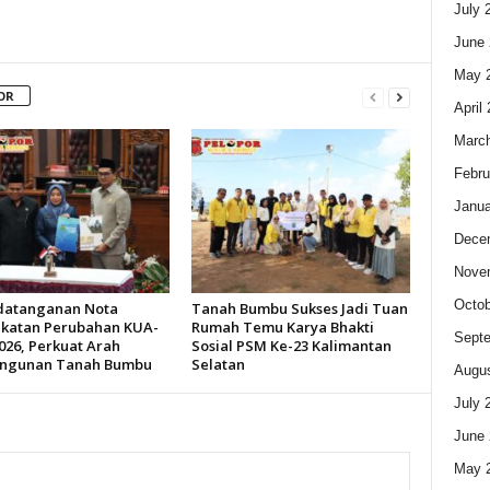
July 
June 
May 
OR
April
Marc
Febru
Janua
Dece
Nove
Octob
datanganan Nota
Tanah Bumbu Sukses Jadi Tuan
katan Perubahan KUA-
Rumah Temu Karya Bhakti
Sept
026, Perkuat Arah
Sosial PSM Ke-23 Kalimantan
ngunan Tanah Bumbu
Selatan
Augus
July 
June 
May 