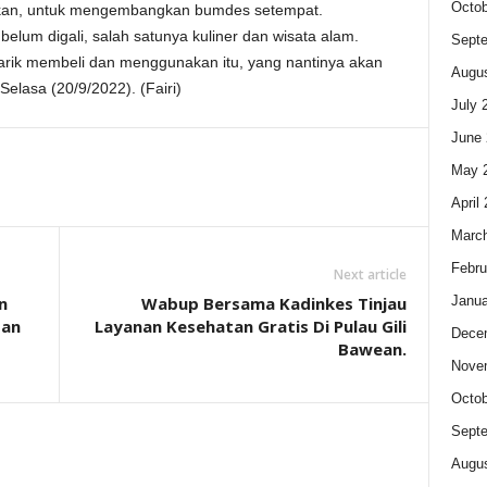
Octob
ikan, untuk mengembangkan bumdes setempat.
elum digali, salah satunya kuliner dan wisata alam.
Sept
arik membeli dan menggunakan itu, yang nantinya akan
Augus
Selasa (20/9/2022). (Fairi)
July 
June 
May 
April
Marc
Febru
Next article
Janua
n
Wabup Bersama Kadinkes Tinjau
tan
Layanan Kesehatan Gratis Di Pulau Gili
Dece
Bawean.
Nove
Octob
Sept
Augus