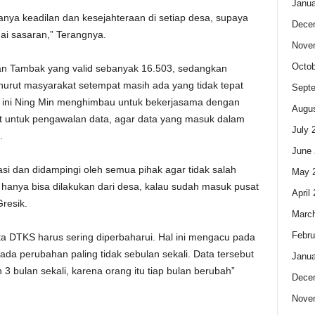
Janua
danya keadilan dan kesejahteraan di setiap desa, supaya
Dece
ai sasaran,” Terangnya.
Nove
Octob
tan Tambak yang valid sebanyak 16.503, sedangkan
urut masyarakat setempat masih ada yang tidak tepat
Sept
 ini Ning Min menghimbau untuk bekerjasama dengan
Augus
at untuk pengawalan data, agar data yang masuk dalam
July 
.
June 
wasi dan didampingi oleh semua pihak agar tidak salah
May 
hanya bisa dilakukan dari desa, kalau sudah masuk pusat
April
resik.
Marc
Febru
a DTKS harus sering diperbaharui. Hal ini mengacu pada
ada perubahan paling tidak sebulan sekali. Data tersebut
Janua
n 3 bulan sekali, karena orang itu tiap bulan berubah”
Dece
Nove