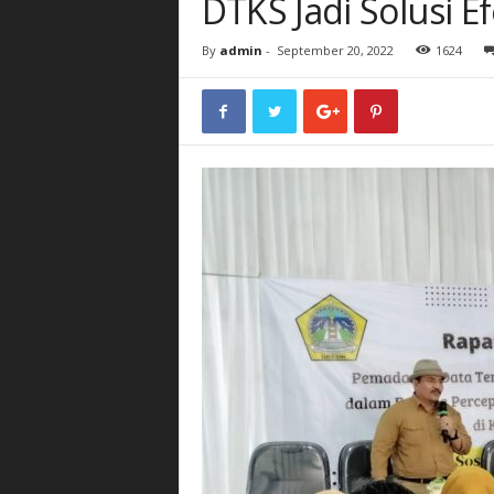
DTKS Jadi Solusi Ef
By
admin
-
September 20, 2022
1624