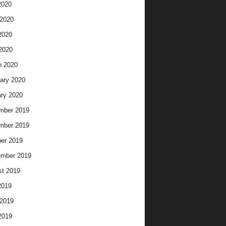
2020
2020
2020
 2020
h 2020
ary 2020
ry 2020
mber 2019
mber 2019
er 2019
ember 2019
t 2019
2019
2019
2019