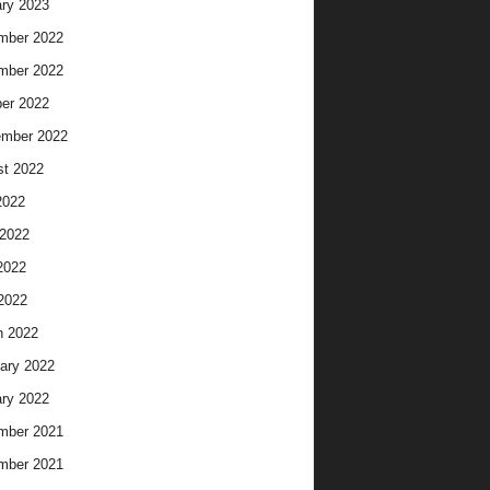
ry 2023
mber 2022
mber 2022
er 2022
ember 2022
t 2022
2022
2022
2022
 2022
h 2022
ary 2022
ry 2022
mber 2021
mber 2021