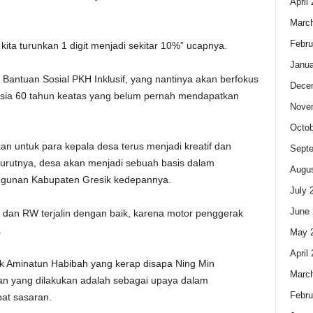
April
Marc
Febru
kita turunkan 1 digit menjadi sekitar 10%” ucapnya.
Janua
Bantuan Sosial PKH Inklusif, yang nantinya akan berfokus
Dece
ansia 60 tahun keatas yang belum pernah mendapatkan
Nove
Octob
 untuk para kepala desa terus menjadi kreatif dan
Sept
rutnya, desa akan menjadi sebuah basis dalam
Augus
gunan Kabupaten Gresik kedepannya.
July 
June 
 dan RW terjalin dengan baik, karena motor penggerak
.
May 
April
ik Aminatun Habibah yang kerap disapa Ning Min
Marc
an yang dilakukan adalah sebagai upaya dalam
Febru
pat sasaran.