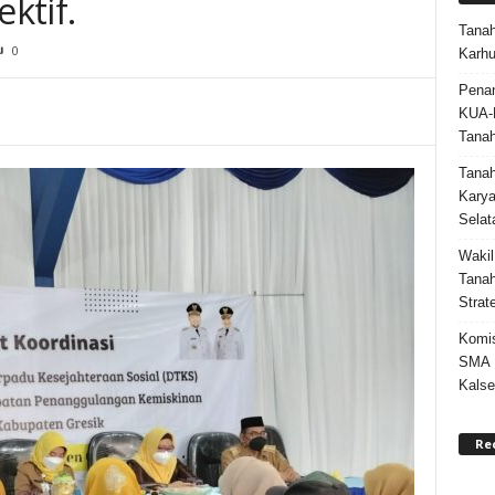
ektif.
Tanah
0
Karhu
Penan
KUA-
Tana
Tana
Karya
Selat
Wakil
Tanah
Strat
Komis
SMA N
Kalse
Re