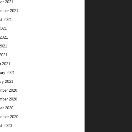
er 2021
ember 2021
t 2021
2021
2021
2021
 2021
h 2021
ary 2021
ry 2021
mber 2020
mber 2020
er 2020
ember 2020
t 2020