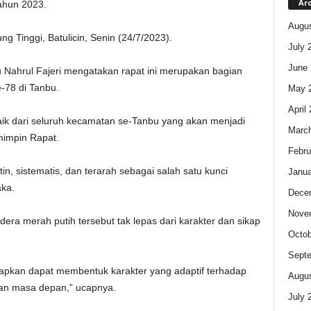
Ar
ahun 2023.
Augus
g Tinggi, Batulicin, Senin (24/7/2023).
July 
June 
ahrul Fajeri mengatakan rapat ini merupakan bagian
-78 di Tanbu.
May 
April
k dari seluruh kecamatan se-Tanbu yang akan menjadi
Marc
mimpin Rapat.
Febru
n, sistematis, dan terarah sebagai salah satu kunci
Janua
aka.
Dece
Nove
ra merah putih tersebut tak lepas dari karakter dan sikap
Octob
Sept
arapkan dapat membentuk karakter yang adaptif terhadap
Augus
an masa depan,” ucapnya.
July 