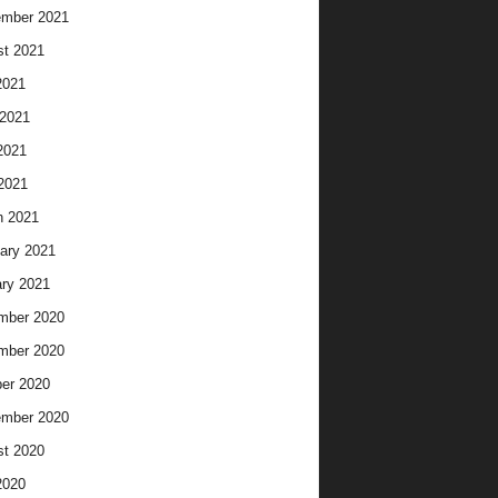
ember 2021
t 2021
2021
2021
2021
 2021
h 2021
ary 2021
ry 2021
mber 2020
mber 2020
er 2020
ember 2020
t 2020
2020