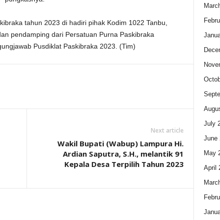
Marc
Febru
ibraka tahun 2023 di hadiri pihak Kodim 1022 Tanbu,
 dan pendamping dari Persatuan Purna Paskibraka
Janua
gungjawab Pusdiklat Paskibraka 2023. (Tim)
Dece
Nove
Octob
Sept
Augus
July 
Next article
June 
Wakil Bupati (Wabup) Lampura Hi.
Ardian Saputra, S.H., melantik 91
May 
Kepala Desa Terpilih Tahun 2023
April
Marc
Febru
Janua