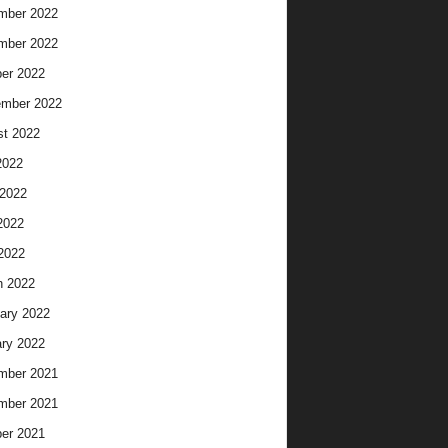
mber 2022
mber 2022
er 2022
ember 2022
t 2022
2022
2022
2022
 2022
h 2022
ary 2022
ry 2022
mber 2021
mber 2021
er 2021