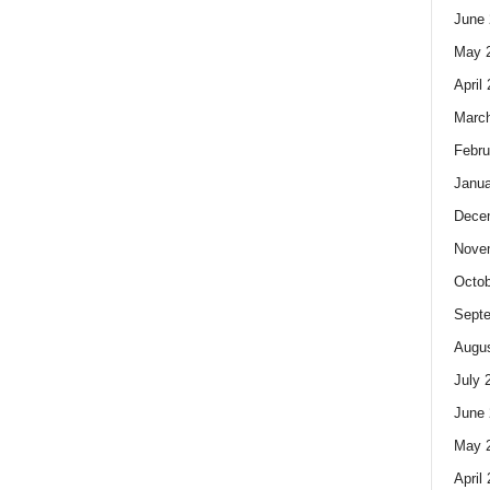
June 
May 
April
Marc
Febru
Janua
Dece
Nove
Octob
Sept
Augus
July 
June 
May 
April