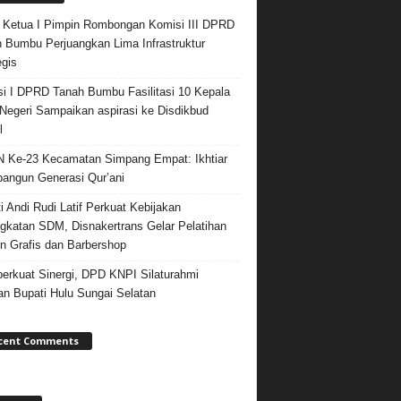
 Ketua I Pimpin Rombongan Komisi III DPRD
 Bumbu Perjuangkan Lima Infrastruktur
egis
i I DPRD Tanah Bumbu Fasilitasi 10 Kepala
egeri Sampaikan aspirasi ke Disdikbud
l
Ke-23 Kecamatan Simpang Empat: Ikhtiar
ngun Generasi Qur’ani
i Andi Rudi Latif Perkuat Kebijakan
gkatan SDM, Disnakertrans Gelar Pelatihan
n Grafis dan Barbershop
rkuat Sinergi, DPD KNPI Silaturahmi
n Bupati Hulu Sungai Selatan
cent Comments