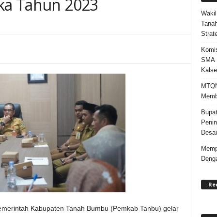
aka Tahun 2023
Wakil
Tanah
Strat
Komis
SMA N
Kalse
MTQN 
Memba
Bupat
Penin
Desai
Mempe
Denga
Re
merintah Kabupaten Tanah Bumbu (Pemkab Tanbu) gelar