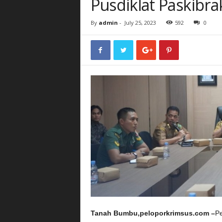
Pusdiklat Paskibr
By
admin
-
July 25, 2023
592
0
Tanah Bumbu,peloporkrimsus.com –
Pe