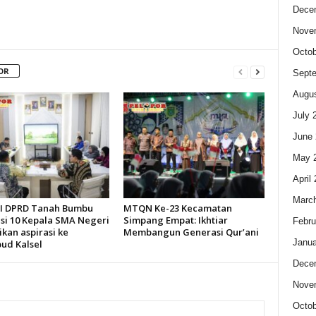
Dece
Nove
Octob
OR
Sept
Augus
July 
June 
May 
April
Marc
 I DPRD Tanah Bumbu
MTQN Ke-23 Kecamatan
asi 10 Kepala SMA Negeri
Simpang Empat: Ikhtiar
Febru
kan aspirasi ke
Membangun Generasi Qur’ani
Janua
bud Kalsel
Dece
Nove
Octob