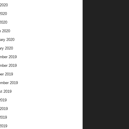
2020
2020
 2020
h 2020
ary 2020
ry 2020
mber 2019
mber 2019
er 2019
ember 2019
t 2019
2019
2019
2019
 2019