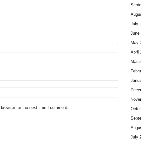
Sept
Augus
July 
June 
May 
April
Marc
Febru
Janua
Dece
Nove
 browser for the next time I comment.
Octob
Sept
Augus
July 