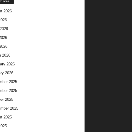
chives
t 2026
2026
2026
2026
 2026
h 2026
ary 2026
ry 2026
mber 2025
mber 2025
er 2025
ember 2025
t 2025
2025