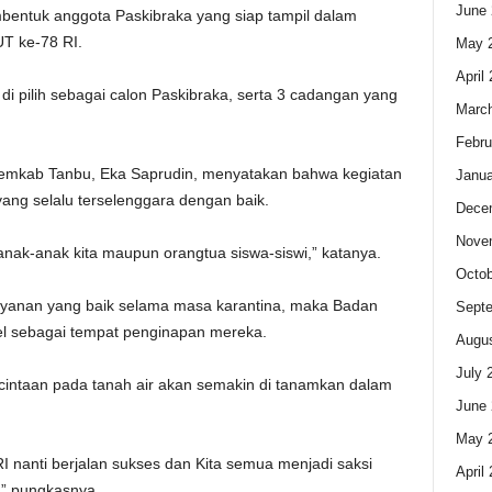
June 
mbentuk anggota Paskibraka yang siap tampil dalam
T ke-78 RI.
May 
April
 di pilih sebagai calon Paskibraka, serta 3 cadangan yang
Marc
Febru
Pemkab Tanbu, Eka Saprudin, menyatakan bahwa kegiatan
Janua
ang selalu terselenggara dengan baik.
Dece
Nove
anak-anak kita maupun orangtua siswa-siswi,” katanya.
Octob
anan yang baik selama masa karantina, maka Badan
Sept
l sebagai tempat penginapan mereka.
Augus
July 
ecintaan pada tanah air akan semakin di tanamkan dalam
June 
May 
nanti berjalan sukses dan Kita semua menjadi saksi
April
,” pungkasnya.