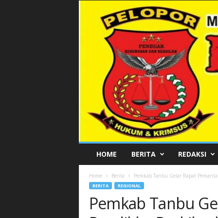
P
HOME
BERITA
REDAKSI
E
L
Home
Berita
Pemkab Tanbu Gelar Rapat Pemantap
O
BERITA
REGIONAL
P
Pemkab Tanbu Ge
O
R