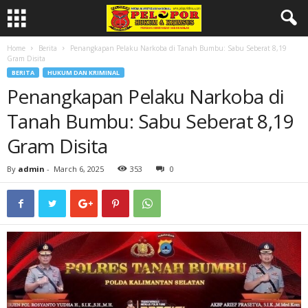
Home
Berita
Penangkapan Pelaku Narkoba di Tanah Bumbu: Sabu Seberat 8,19
Gram Disita
BERITA
HUKUM DAN KRIMINAL
Penangkapan Pelaku Narkoba di
Tanah Bumbu: Sabu Seberat 8,19
Gram Disita
By
admin
-
March 6, 2025
353
0