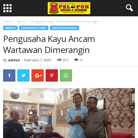
Home
Berita
Pengusaha Kayu Ancam Wartawan Dimerangin
BERITA
LAPORAN UTAMA
UNCATEGORIZED
Pengusaha Kayu Ancam
Wartawan Dimerangin
By
admin
-
February 7, 2023
517
0