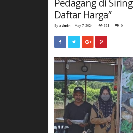
Pedagang di Sirin
Daftar Harga”
By
admin
-
May 7, 2024
321
0