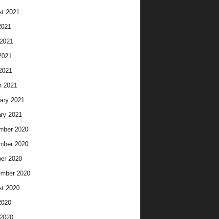
t 2021
2021
2021
2021
 2021
h 2021
ary 2021
ry 2021
mber 2020
mber 2020
er 2020
ember 2020
t 2020
2020
2020