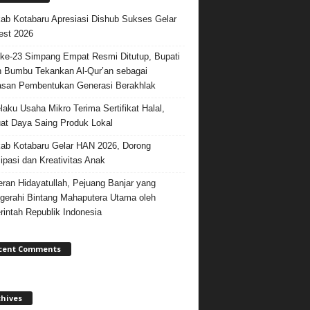
b Kotabaru Apresiasi Dishub Sukses Gelar
est 2026
e-23 Simpang Empat Resmi Ditutup, Bupati
 Bumbu Tekankan Al-Qur’an sebagai
san Pembentukan Generasi Berakhlak
laku Usaha Mikro Terima Sertifikat Halal,
at Daya Saing Produk Lokal
b Kotabaru Gelar HAN 2026, Dorong
sipasi dan Kreativitas Anak
ran Hidayatullah, Pejuang Banjar yang
gerahi Bintang Mahaputera Utama oleh
intah Republik Indonesia
cent Comments
chives