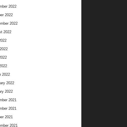
mber 2022
er 2022
ember 2022
t 2022
2022
2022
2022
 2022
h 2022
ary 2022
ry 2022
mber 2021
mber 2021
er 2021
ember 2021