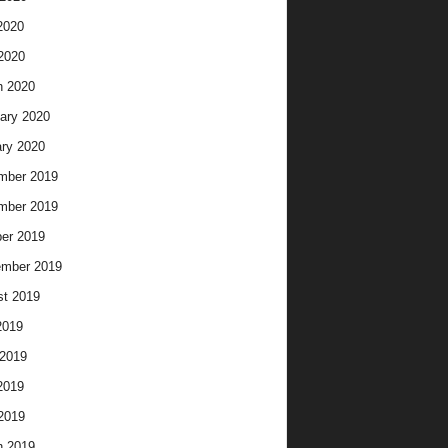
2020
 2020
h 2020
ary 2020
ry 2020
mber 2019
mber 2019
er 2019
ember 2019
t 2019
2019
2019
2019
 2019
h 2019