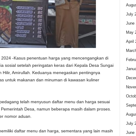
Augus
July 
June 
May 
April
Marc
 2024 -Kasus penentuan harga yang mencengangkan di
Febru
ia sosial setelah peringatan keras dari Kepala Desa Sungai
Janua
Hilir, Amirullah. Keduanya menegaskan pentingnya
Dece
as untuk makanan dan minuman di kawasan kuliner
Nove
Octob
pedagang telah menyusun daftar menu dan harga sesuai
Sept
h Pemerintah Desa, namun beberapa masih dalam proses.
Augus
ker nomor aduan.
July 
memiliki daftar menu dan harga, sementara yang lain masih
June 