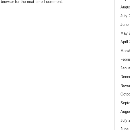
 browser for the next time I comment.
Augus
July 
June 
May 
April
Marc
Febru
Janua
Dece
Nove
Octob
Sept
Augus
July 
June 