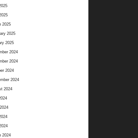
2025
 2025
h 2025
ary 2025
ry 2025
mber 2024
mber 2024
er 2024
ember 2024
t 2024
2024
2024
2024
 2024
h 2024