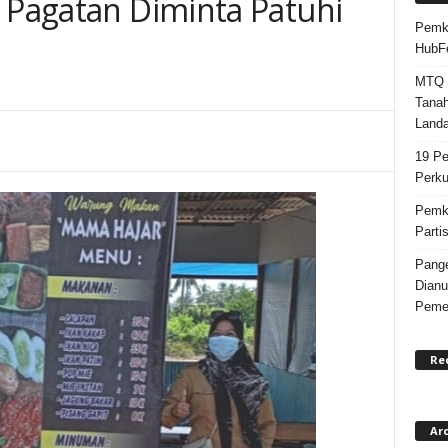
g Pagatan Diminta Patuhi
Pemka
HubF
MTQ k
Tanah
Landa
19 Pe
Perku
Pemka
Parti
Pange
Dianu
Pemer
Re
Ar