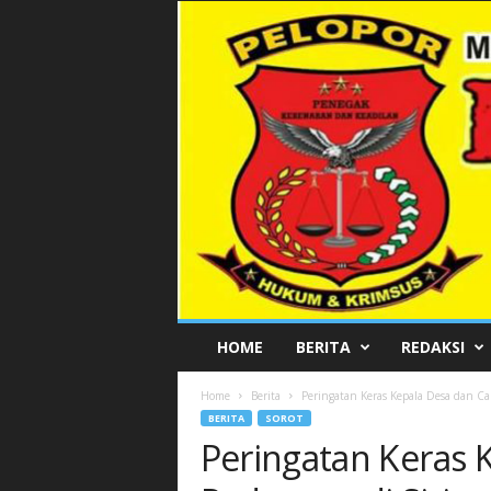
P
HOME
BERITA
REDAKSI
E
L
Home
Berita
Peringatan Keras Kepala Desa dan Ca
O
BERITA
SOROT
P
Peringatan Keras 
O
R