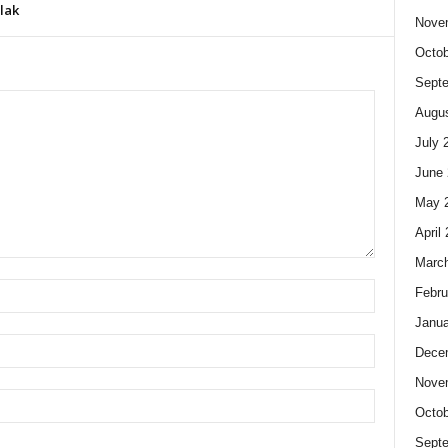
lak
Nove
Octob
Sept
Augus
July 
June 
May 
April
Marc
Febru
Janua
Dece
Nove
Octob
Sept