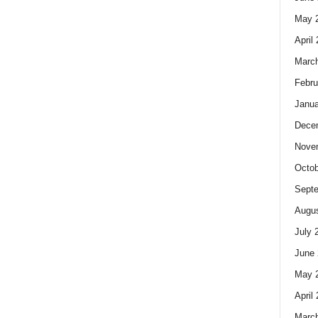
May 
April
Marc
Febru
Janua
Dece
Nove
Octob
Sept
Augus
July 
June 
May 
April
Marc