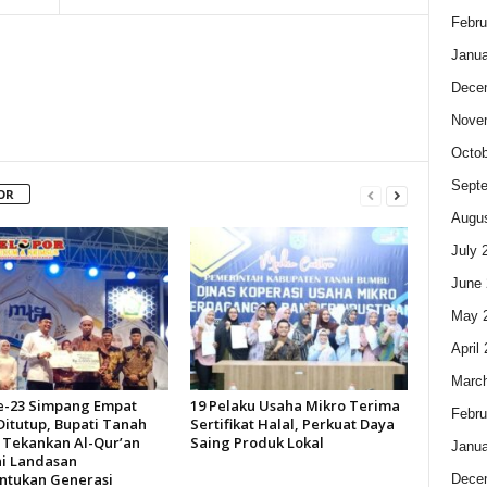
Febru
Janua
Dece
Nove
Octob
Sept
OR
Augus
July 
June 
May 
April
Marc
-23 Simpang Empat
19 Pelaku Usaha Mikro Terima
Febru
Ditutup, Bupati Tanah
Sertifikat Halal, Perkuat Daya
Tekankan Al-Qur’an
Saing Produk Lokal
Janua
i Landasan
tukan Generasi
Dece