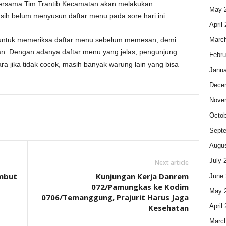
ersama Tim Trantib Kecamatan akan melakukan
May 
h belum menyusun daftar menu pada sore hari ini.
April
Marc
untuk memeriksa daftar menu sebelum memesan, demi
n. Dengan adanya daftar menu yang jelas, pengunjung
Febru
ra jika tidak cocok, masih banyak warung lain yang bisa
Janua
Dece
Nove
Octob
Sept
Augus
July 
Next article
mbut
Kunjungan Kerja Danrem
June 
072/Pamungkas ke Kodim
May 
0706/Temanggung, Prajurit Harus Jaga
April
Kesehatan
Marc