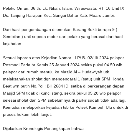
Pelaku Oman, 36 th, Lk, Nikah, Islam, Wiraswasta, RT. 16 Unit IX
Ds. Tanjung Harapan Kec. Sungai Bahar Kab. Muaro Jambi.
Dari hasil pengembangan ditemukan Barang Bukti berupa 9 (
Sembilan ) unit sepeda motor dari pelaku yang berasal dari hasil
kejahatan.
Sesuai laporan atas Kejadian Nomor : LP/ B- 02/ II/ 2024 pelapor
Rosmadi Pada hr Kamis 25 Januari 2024 sekira pukul 04.50 wib
pelapor dari rumah menuju ke Masjid Al – Hudawiyah utk
melaksanakan sholat dgn mengendarai 1 (satu) unit SPM Honda
Beat wrn putih No.Pol : BH 2684 ID, setiba di perkarangan depan
Masjid SPM tidak di kunci stang, sekira pukul 05.20 wib pelapor
selesai sholat dan SPM sebelumnya di parkir sudah tidak ada lagi.
Kemudian melaporkan kejadian tsb ke Polsek Kumpeh Ulu untuk di
proses hukum lebih lanjut.
Dijelaskan Kronologis Penangkapan bahwa