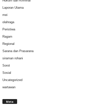
Hukum dan Kriminal
Laporan Utama
mei
olahraga
Peristiwa
Ragam
Regional
Sarana dan Prasarana
siraman rohani
Sorot
Sosial
Uncategorized
wartawan
Meta