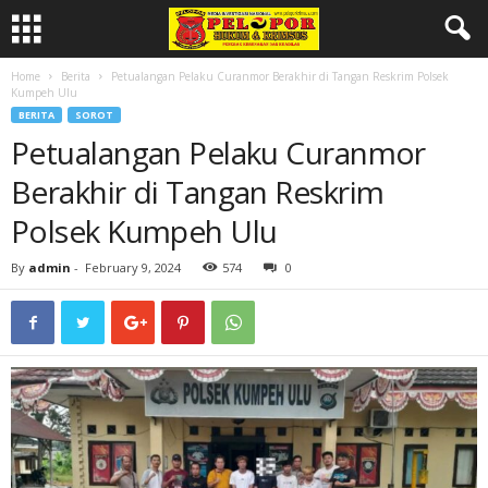
Home
Berita
Petualangan Pelaku Curanmor Berakhir di Tangan Reskrim Polsek
Kumpeh Ulu
BERITA
SOROT
Petualangan Pelaku Curanmor
Berakhir di Tangan Reskrim
Polsek Kumpeh Ulu
By
admin
-
February 9, 2024
574
0