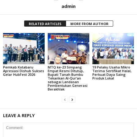
admin
RELATED ARTICLES
MORE FROM AUTHOR
Pemkab Kotabaru
MTQ ke-23 Simpang
19 Pelaku Usaha Mikro
Apresiasi Dishub Sukses
Empat Resmi Ditutup,
Terima Sertifikat Halal,
Gelar HubFest 2026
Bupati Tanah Bumbu
Perkuat Daya Saing
Tekankan Al-Qur’an
Produk Lokal
sebagai Landasan
Pembentukan Generasi
Berakhlak
LEAVE A REPLY