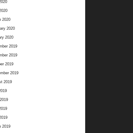
2020
 2020
h 2020
ary 2020
ry 2020
mber 2019
mber 2019
er 2019
ember 2019
t 2019
2019
2019
2019
 2019
h 2019