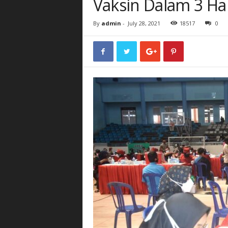
Vaksin Dalam 3 Ha
By
admin
-
July 28, 2021
18517
0