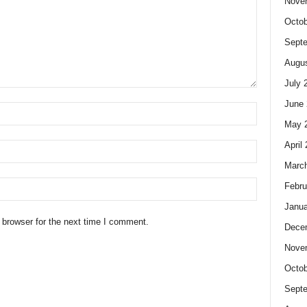
Nove
Octob
Sept
Augus
July 
June 
May 
April
Marc
Febru
Janua
 browser for the next time I comment.
Dece
Nove
Octob
Sept