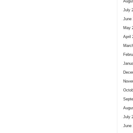
Augus
July 
June 
May 
April
Marc
Febru
Janua
Dece
Nove
Octob
Sept
Augus
July 
June 