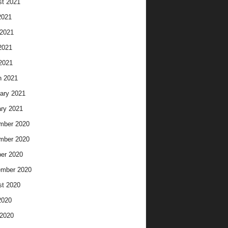
t 2021
2021
2021
2021
 2021
h 2021
ary 2021
ry 2021
mber 2020
mber 2020
er 2020
ember 2020
t 2020
2020
2020