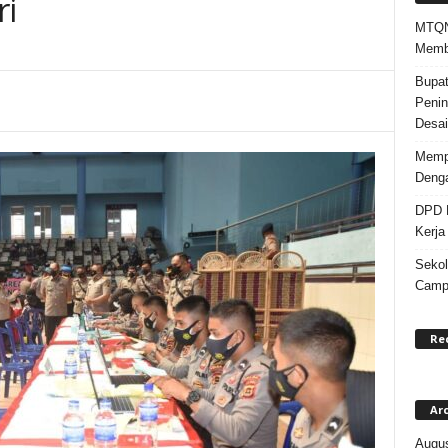
ri
MTQN 
Memba
Bupat
Penin
Desai
Mempe
Denga
DPD K
Kerja
Sekol
Campa
Re
Ar
Augus