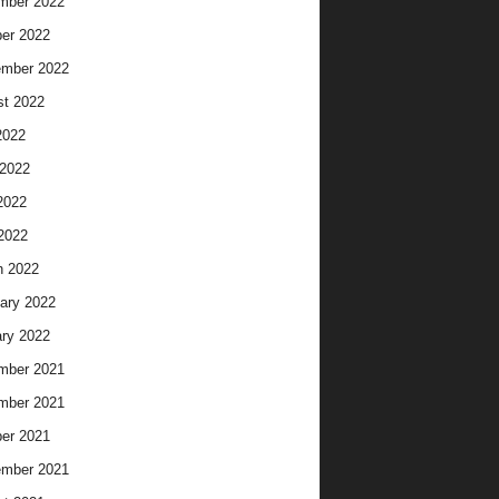
mber 2022
er 2022
ember 2022
t 2022
2022
2022
2022
 2022
h 2022
ary 2022
ry 2022
mber 2021
mber 2021
er 2021
ember 2021