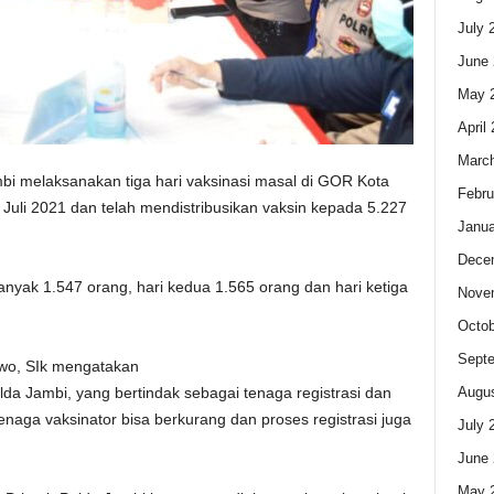
July 
June 
May 
April
Marc
bi melaksanakan tiga hari vaksinasi masal di GOR Kota
Febru
 Juli 2021 dan telah mendistribusikan vaksin kepada 5.227
Janua
Dece
nyak 1.547 orang, hari kedua 1.565 orang dan hari ketiga
Nove
Octob
Sept
wo, SIk mengatakan
Augus
lda Jambi, yang bertindak sebagai tenaga registrasi dan
enaga vaksinator bisa berkurang dan proses registrasi juga
July 
June 
May 