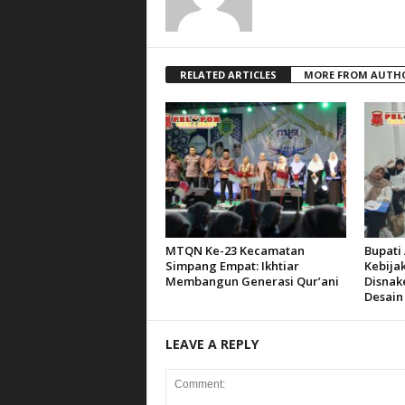
RELATED ARTICLES
MORE FROM AUTH
MTQN Ke-23 Kecamatan
Bupati 
Simpang Empat: Ikhtiar
Kebija
Membangun Generasi Qur’ani
Disnak
Desain
LEAVE A REPLY