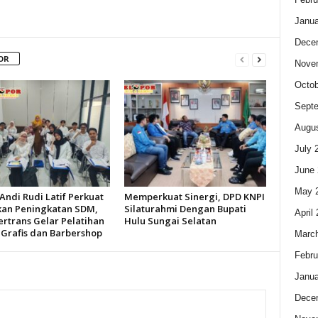
Janua
Dece
OR
Nove
Octob
Sept
Augus
July 
June 
May 
Andi Rudi Latif Perkuat
Memperkuat Sinergi, DPD KNPI
kan Peningkatan SDM,
Silaturahmi Dengan Bupati
April
ertrans Gelar Pelatihan
Hulu Sungai Selatan
 Grafis dan Barbershop
Marc
Febru
Janua
Dece