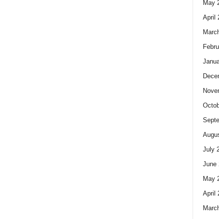
May 
April
Marc
Febru
Janua
Dece
Nove
Octob
Sept
Augus
July 
June 
May 
April
Marc