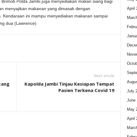
an Brimob Polda Jambi juga menyediakan makan siang bagi
April
gan menyajikan makanan yang dimasak dengan
. Kendaraan ini mampu menyediakan makanan sampai
Marc
ang dua (Lawrence)
Febru
Janua
Dece
Nove
Octob
Sept
Next article
Augus
tang
Kapolda Jambi Tinjau Kesiapan Tempat
Pasien Terkena Covid 19
July 
June 
May 
April
Marc
Febru