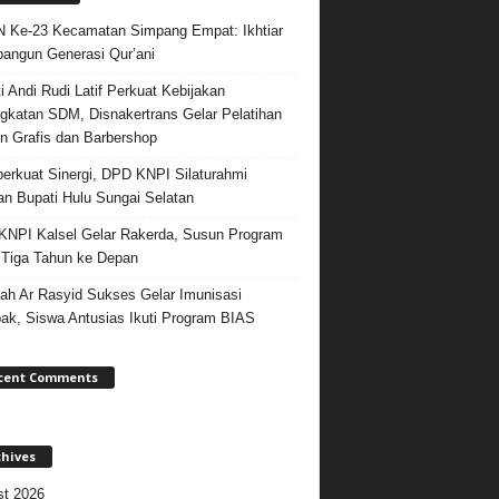
Ke-23 Kecamatan Simpang Empat: Ikhtiar
ngun Generasi Qur’ani
i Andi Rudi Latif Perkuat Kebijakan
gkatan SDM, Disnakertrans Gelar Pelatihan
n Grafis dan Barbershop
rkuat Sinergi, DPD KNPI Silaturahmi
n Bupati Hulu Sungai Selatan
NPI Kalsel Gelar Rakerda, Susun Program
 Tiga Tahun ke Depan
ah Ar Rasyid Sukses Gelar Imunisasi
k, Siswa Antusias Ikuti Program BIAS
cent Comments
chives
t 2026