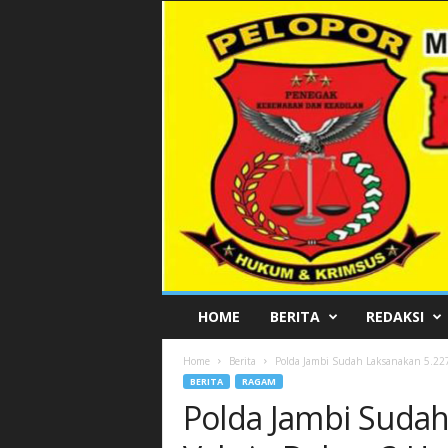
P
HOME
BERITA
REDAKSI
E
L
Home
Berita
Polda Jambi Sudah Laksanakan 5.22
O
BERITA
RAGAM
P
Polda Jambi Sudah
O
R