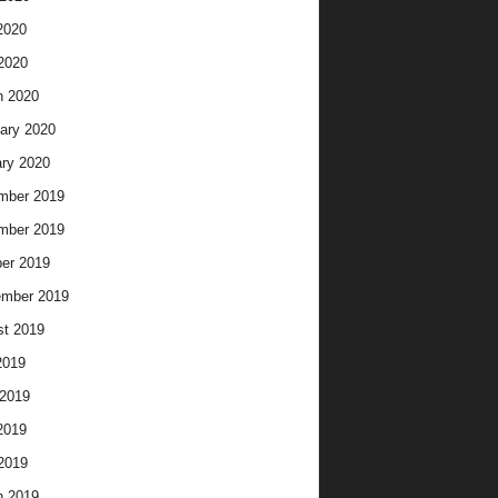
2020
 2020
h 2020
ary 2020
ry 2020
mber 2019
mber 2019
er 2019
ember 2019
t 2019
2019
2019
2019
 2019
h 2019