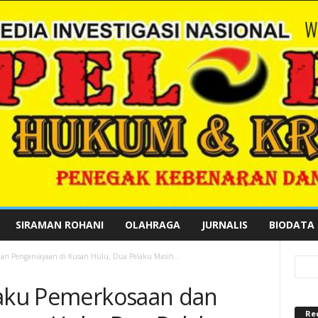
SIRAMAN ROHANI
OLAHRAGA
JURNALIS
BIODATA
dan Penganiayaan di Kusan Hulu, Dua Pelaku Masih...
laku Pemerkosaan dan
Re