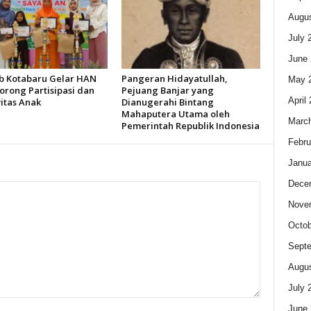
Augus
July 
June 
 Kotabaru Gelar HAN
Pangeran Hidayatullah,
May 
orong Partisipasi dan
Pejuang Banjar yang
April
itas Anak
Dianugerahi Bintang
Mahaputera Utama oleh
Marc
Pemerintah Republik Indonesia
Febru
Janua
Dece
Nove
Octob
Sept
Augus
July 
June 