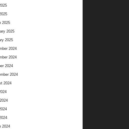
2025
 2025
h 2025
ary 2025
ry 2025
mber 2024
mber 2024
er 2024
ember 2024
t 2024
2024
2024
2024
 2024
h 2024