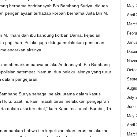
May 
 yang bernama Andriansyah Bin Bambang Suriya, diduga
n penganiayaan terhadap korban bernama Juita Bin M.
April
Marc
Febru
n M. Ilham dan ibu kandung korban Darna, kejadian
Janua
ada pagi hari. Pelaku juga diduga melakukan pencurian
melancarkan aksinya.
Dece
Nove
, membenarkan bahwa pelaku Andriansyah Bin Bambang
Octob
kepolisian setempat. Namun, dua pelaku lainnya yang turut
Sept
h dalam pengejaran.
Augus
 Bambang Suriya sebagai pelaku utama dalam kasus
July 
Hulu. Saat ini, kami masih terus melakukan pengejaran
June 
rta dalam aksi tersebut,” kata Kapolres Tanah Bumbu, Tri
May 
.
April
nambahkan bahwa tim kepolisian akan terus melakukan
Marc