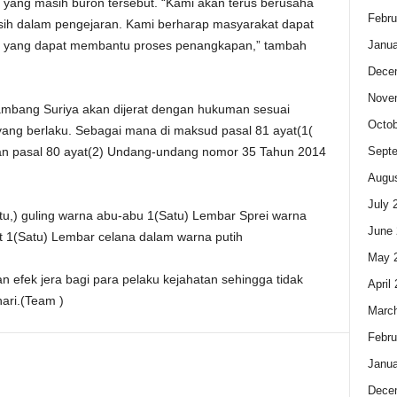
yang masih buron tersebut. “Kami akan terus berusaha
Febru
ih dalam pengejaran. Kami berharap masyarakat dapat
Janua
 yang dapat membantu proses penangkapan,” tambah
Dece
Nove
ambang Suriya akan dijerat dengan hukuman sesuai
Octob
ng berlaku. Sebagai mana di maksud pasal 81 ayat(1(
Sept
n pasal 80 ayat(2) Undang-undang nomor 35 Tahun 2014
Augus
July 
tu,) guling warna abu-abu 1(Satu) Lembar Sprei warna
June 
t 1(Satu) Lembar celana dalam warna putih
May 
n efek jera bagi para pelaku kejahatan sehingga tidak
April
ari.(Team )
Marc
Febru
Janua
Dece