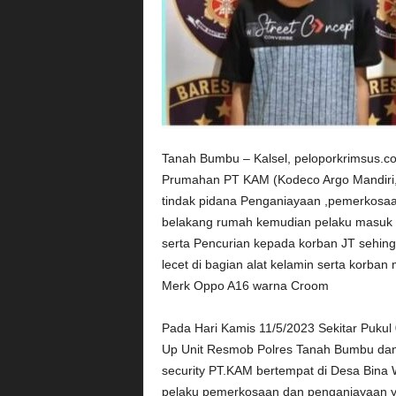
Tanah Bumbu – Kalsel, peloporkrimsus.c
Prumahan PT KAM (Kodeco Argo Mandiri,)
tindak pidana Penganiayaan ,pemerkosaa
belakang rumah kemudian pelaku masuk
serta Pencurian kepada korban JT sehin
lecet di bagian alat kelamin serta korb
Merk Oppo A16 warna Croom
Pada Hari Kamis 11/5/2023 Sekitar Pukul
Up Unit Resmob Polres Tanah Bumbu dan 
security PT.KAM bertempat di Desa Bina
pelaku pemerkosaan dan penganiayaan yan