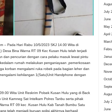
Augus
July 
June 
May 
April
Marc
om – Pada Hari Rabu 10/5/2023 SKJ 14.00 Wita di
Febru
 Desa Bina Warna RT 09 Kec Kusan Hulu telah terjadi
Janua
n dan pencurian dengan cara pelaku masuk lewat pintu
 kedalam rumah melakukan penganiayaan ,pemerkosaan
Dece
gga korban mengalami ruka robek pada bagian leher dan
Nove
an mengalami kehilangan 1(Satu)Unit Handphone dengan
Octob
Sept
 09.00 Wita Unit Reskrim Polsek Kusan Hulu yang di Back
Augus
Unit Kamneg Sat Intelkam Polres Tanbu serta pihak
July 
 Warna RT 09 kec .Kusan Hulu Kab Tanah Bumbu Satu
June 
g telah menjadi buruan polisi akhirnya berhasil