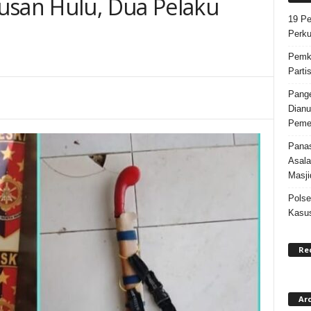
usan Hulu, Dua Pelaku
19 Pe
Perku
Pemka
Parti
Pange
Dianu
Pemer
Panas
Asala
Masji
Polse
Kasus
Re
Ar