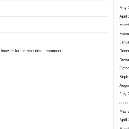
May 
April
Marc
Febru
Janua
Dece
 browser for the next time I comment.
Nove
Octob
Sept
Augus
July 
June 
May 
April
Marc