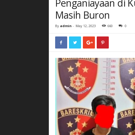
Penganiayaan di K
Masih Buron
By
admin
-
May 12, 2023
660
0