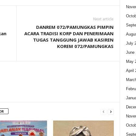
Nove
Octob
Next article
Sept
DANREM 072/PAMUNGKAS PIMPIN
kan
ACARA TRADISI KORP DAN PENERIMAAN
Augus
TUGAS TANGGUNG JAWAB KASIREN
July 
KOREM 072/PAMUNGKAS
June 
May 
April
Marc
Febru
Janua
Dece
OR
Nove
Octob
Sept