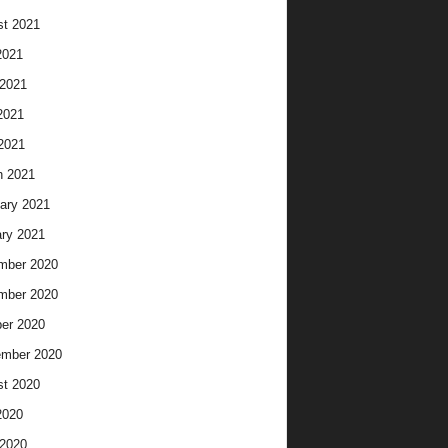
t 2021
2021
2021
2021
 2021
h 2021
ary 2021
ry 2021
mber 2020
mber 2020
er 2020
ember 2020
t 2020
2020
2020