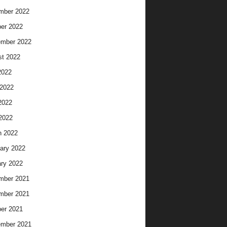
mber 2022
er 2022
ember 2022
t 2022
2022
2022
2022
 2022
h 2022
ary 2022
ry 2022
mber 2021
mber 2021
er 2021
ember 2021