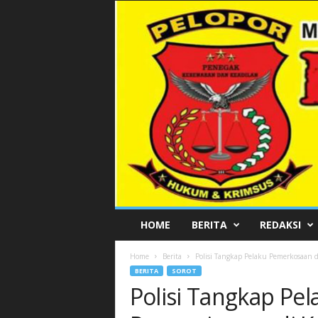
P
HOME
BERITA
REDAKSI
E
L
Home
Berita
Polisi Tangkap Pelaku Pemerkosaan 
O
BERITA
SOROT
P
Polisi Tangkap Pe
O
R