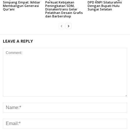
Simpang Empat: Ikhtiar
Perkuat Kebijakan
DPD KNPI Silaturahmi
Membangun Generasi
Peningkatan SDM,
Dengan Bupati Hulu
Qur’ani
Disnakertrans Gelar
Sungai Selatan
Pelatihan Desain Grafis
dan Barbershop
LEAVE A REPLY