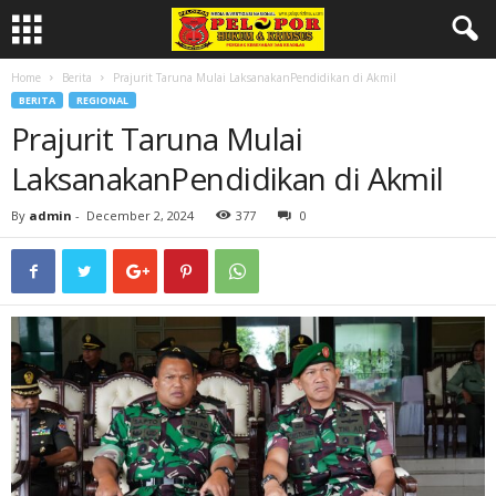
Home
Berita
Prajurit Taruna Mulai LaksanakanPendidikan di Akmil
BERITA
REGIONAL
Prajurit Taruna Mulai
LaksanakanPendidikan di Akmil
By
admin
-
December 2, 2024
377
0